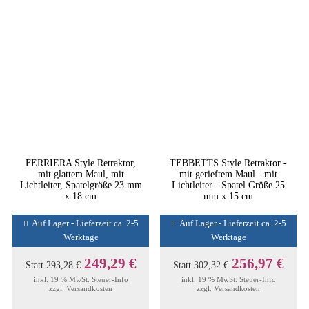
FERRIERA Style Retraktor,
TEBBETTS Style Retraktor -
mit glattem Maul, mit
mit gerieftem Maul - mit
Lichtleiter, Spatelgröße 23 mm
Lichtleiter - Spatel Größe 25
x 18 cm
mm x 15 cm
Auf Lager - Lieferzeit ca. 2-5
Auf Lager - Lieferzeit ca. 2-5
Werktage
Werktage
249,29 €
256,97 €
Statt
293,28 €
Statt
302,32 €
inkl. 19 % MwSt.
Steuer-Info
inkl. 19 % MwSt.
Steuer-Info
zzgl.
Versandkosten
zzgl.
Versandkosten