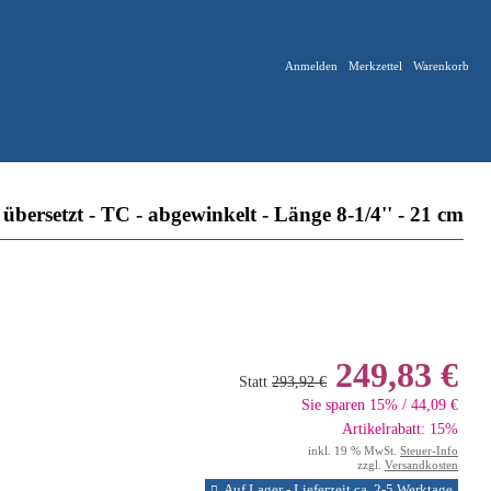
Anmelden
Merkzettel
Warenkorb
ersetzt - TC - abgewinkelt - Länge 8-1/4'' - 21 cm
249,83 €
Statt
293,92 €
Sie sparen 15% / 44,09 €
Artikelrabatt: 15%
inkl. 19 % MwSt.
Steuer-Info
zzgl.
Versandkosten
Auf Lager - Lieferzeit ca. 2-5 Werktage