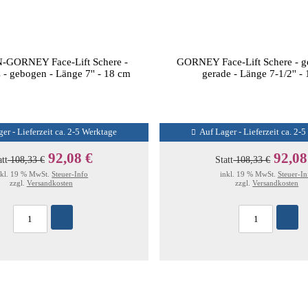
GORNEY Face-Lift Schere -
GORNEY Face-Lift Schere - ger
C - gebogen - Länge 7'' - 18 cm
gerade - Länge 7-1/2'' -
er - Lieferzeit ca. 2-5 Werktage
Auf Lager - Lieferzeit ca. 2-
92,08 €
92,08
att
108,33 €
Statt
108,33 €
nkl. 19 % MwSt.
Steuer-Info
inkl. 19 % MwSt.
Steuer-In
zzgl.
Versandkosten
zzgl.
Versandkosten