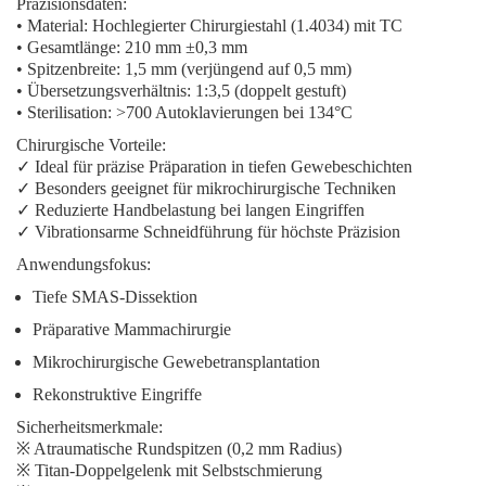
Präzisionsdaten:
•
Material:
Hochlegierter Chirurgiestahl (1.4034) mit TC
•
Gesamtlänge:
210 mm ±0,3 mm
•
Spitzenbreite:
1,5 mm (verjüngend auf 0,5 mm)
•
Übersetzungsverhältnis:
1:3,5 (doppelt gestuft)
•
Sterilisation:
>700 Autoklavierungen bei 134°C
Chirurgische Vorteile:
✓ Ideal für präzise Präparation in tiefen Gewebeschichten
✓ Besonders geeignet für mikrochirurgische Techniken
✓ Reduzierte Handbelastung bei langen Eingriffen
✓ Vibrationsarme Schneidführung für höchste Präzision
Anwendungsfokus:
Tiefe SMAS-Dissektion
Präparative Mammachirurgie
Mikrochirurgische Gewebetransplantation
Rekonstruktive Eingriffe
Sicherheitsmerkmale:
※ Atraumatische Rundspitzen (0,2 mm Radius)
※ Titan-Doppelgelenk mit Selbstschmierung