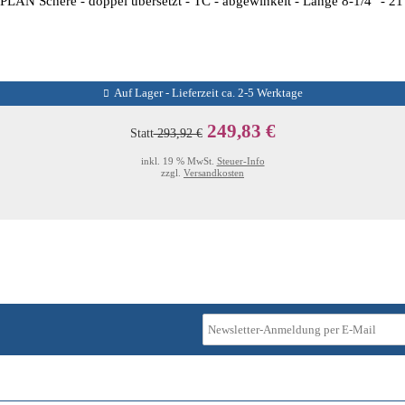
LAN Schere - doppel übersetzt - TC - abgewinkelt - Länge 8-1/4'' - 2
Auf Lager - Lieferzeit ca. 2-5 Werktage
249,83 €
Statt
293,92 €
inkl. 19 % MwSt.
Steuer-Info
zzgl.
Versandkosten