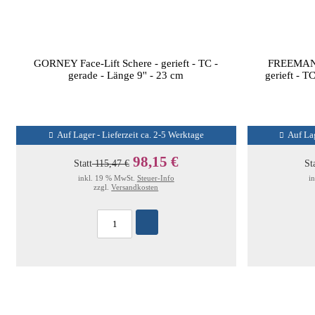
GORNEY Face-Lift Schere - gerieft - TC -
FREEMAN-
gerade - Länge 9'' - 23 cm
gerieft - T
Auf Lager - Lieferzeit ca. 2-5 Werktage
Auf Lag
98,15 €
Statt
115,47 €
St
inkl. 19 % MwSt.
Steuer-Info
i
zzgl.
Versandkosten