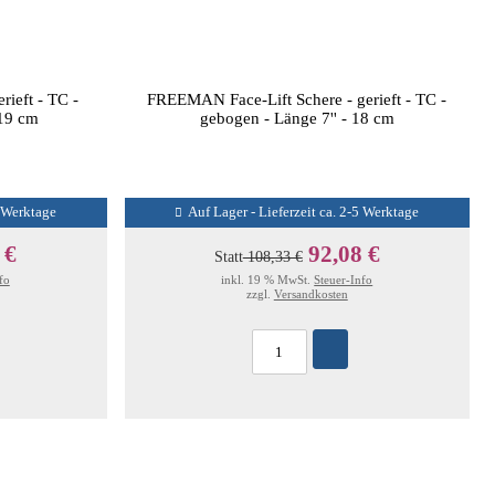
ieft - TC -
FREEMAN Face-Lift Schere - gerieft - TC -
 19 cm
gebogen - Länge 7'' - 18 cm
5 Werktage
Auf Lager - Lieferzeit ca. 2-5 Werktage
 €
92,08 €
Statt
108,33 €
fo
inkl. 19 % MwSt.
Steuer-Info
zzgl.
Versandkosten