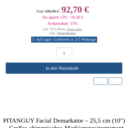
92,70 €
Statt
109,06 €
Sie sparen 15% / 16,36 €
Artikelrabatt: 15%
inkl. 19 % MwSt.
Steuer-Info
zzgl.
Versandkosten
Auf Lager - Lieferzeit ca. 2-5 Werktage
In den Warenkorb
PITANGUY Facial Demarkator – 25,5 cm (10")
– Großes chirurgisches Markierungsinstrument