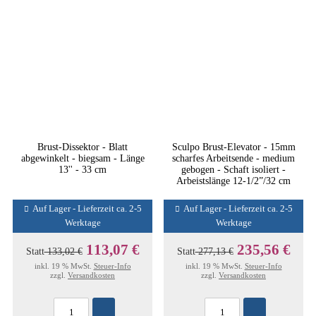
Brust-Dissektor - Blatt
Sculpo Brust-Elevator - 15mm
abgewinkelt - biegsam - Länge
scharfes Arbeitsende - medium
13'' - 33 cm
gebogen - Schaft isoliert -
Arbeistslänge 12-1/2”/32 cm
Auf Lager - Lieferzeit ca. 2-5
Auf Lager - Lieferzeit ca. 2-5
Werktage
Werktage
113,07 €
235,56 €
Statt
133,02 €
Statt
277,13 €
inkl. 19 % MwSt.
Steuer-Info
inkl. 19 % MwSt.
Steuer-Info
zzgl.
Versandkosten
zzgl.
Versandkosten