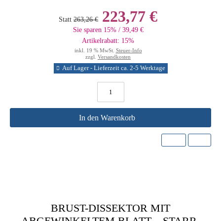
223,77 €
Statt
263,26 €
Sie sparen 15% / 39,49 €
Artikelrabatt: 15%
inkl. 19 % MwSt.
Steuer-Info
zzgl.
Versandkosten
Auf Lager - Lieferzeit ca. 2-5 Werktage
In den Warenkorb
BRUST-DISSEKTOR MIT
ABGEWINKELTEM BLATT – STARR,