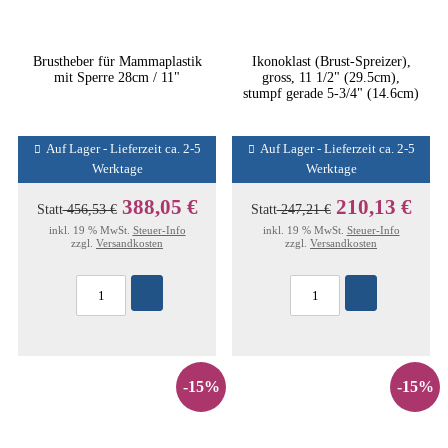
Brustheber für Mammaplastik
Ikonoklast (Brust-Spreizer),
mit Sperre 28cm / 11"
gross, 11 1/2" (29.5cm),
stumpf gerade 5-3/4" (14.6cm)
Auf Lager - Lieferzeit ca. 2-5
Auf Lager - Lieferzeit ca. 2-5
Werktage
Werktage
388,05 €
210,13 €
Statt
456,53 €
Statt
247,21 €
inkl. 19 % MwSt.
Steuer-Info
inkl. 19 % MwSt.
Steuer-Info
zzgl.
Versandkosten
zzgl.
Versandkosten
-15%
-15%