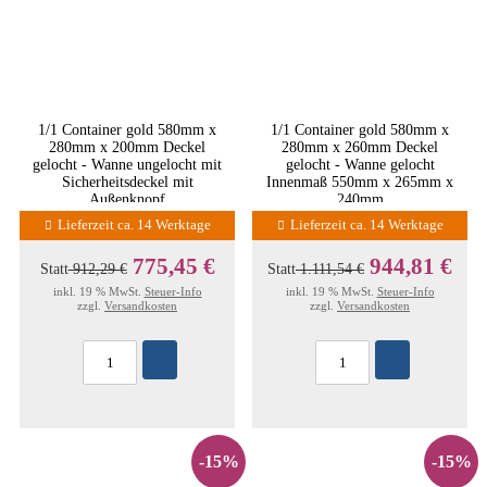
1/1 Container gold 580mm x
1/1 Container gold 580mm x
280mm x 200mm Deckel
280mm x 260mm Deckel
gelocht - Wanne ungelocht mit
gelocht - Wanne gelocht
Sicherheitsdeckel mit
Innenmaß 550mm x 265mm x
Außenknopf
240mm
Lieferzeit ca. 14 Werktage
Lieferzeit ca. 14 Werktage
775,45 €
944,81 €
Statt
912,29 €
Statt
1.111,54 €
inkl. 19 % MwSt.
Steuer-Info
inkl. 19 % MwSt.
Steuer-Info
zzgl.
Versandkosten
zzgl.
Versandkosten
-15%
-15%