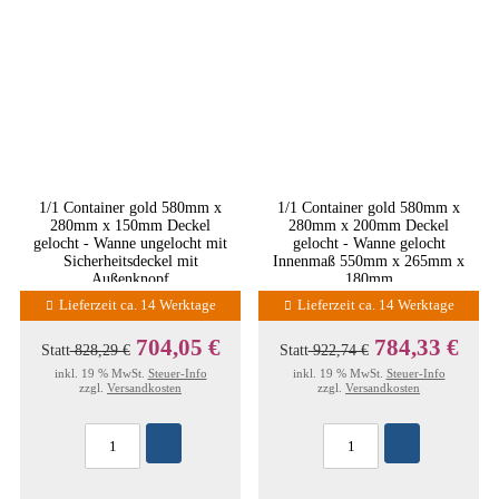
1/1 Container gold 580mm x
1/1 Container gold 580mm x
280mm x 150mm Deckel
280mm x 200mm Deckel
gelocht - Wanne ungelocht mit
gelocht - Wanne gelocht
Sicherheitsdeckel mit
Innenmaß 550mm x 265mm x
Außenknopf
180mm
Lieferzeit ca. 14 Werktage
Lieferzeit ca. 14 Werktage
704,05 €
784,33 €
Statt
828,29 €
Statt
922,74 €
inkl. 19 % MwSt.
Steuer-Info
inkl. 19 % MwSt.
Steuer-Info
zzgl.
Versandkosten
zzgl.
Versandkosten