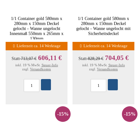
1/1 Container gold 580mm x
1/1 Container gold 580mm x
280mm x 150mm Deckel
280mm x 150mm Deckel
gelocht - Wanne ungelocht
gelocht - Wanne ungelocht mit
Innenmaß 550mm x 265mm x
Sicherheitsdeckel
130mm
Lieferzeit ca. 14 Werktage
Lieferzeit ca. 14 Werktage
606,11 €
704,05 €
Statt
713,07 €
Statt
828,29 €
inkl. 19 % MwSt.
Steuer-Info
inkl. 19 % MwSt.
Steuer-Info
zzgl.
Versandkosten
zzgl.
Versandkosten
-15%
-15%