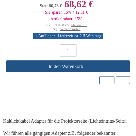
68,62 €
Statt
80,73 €
Sie sparen 15% / 12,11 €
Artikelrabatt: 15%
inkl. 19 % MwSt.
Steuer-Info
zzgl.
Versandkosten
Auf Lager - Lieferzeit ca. 2-5 Werktage
In den Warenkorb
Kaltlichtkabel Adapter für die
Projektorseite
(Lichteintritts-Seite).
Wir führen alle gängigen Adapter z.B. folgender bekannter