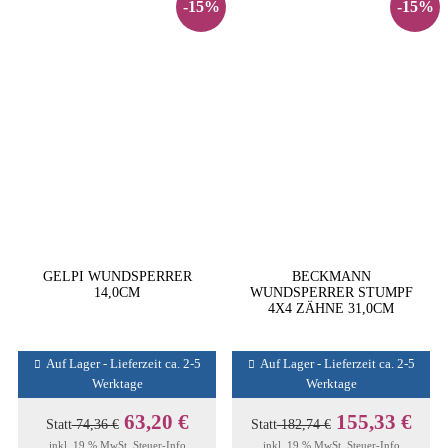
-15%
-15%
GELPI WUNDSPERRER
BECKMANN
14,0CM
WUNDSPERRER STUMPF
4X4 ZÄHNE 31,0CM
Auf Lager - Lieferzeit ca. 2-5
Auf Lager - Lieferzeit ca. 2-5
Werktage
Werktage
63,20 €
155,33 €
Statt
74,36 €
Statt
182,74 €
inkl. 19 % MwSt.
Steuer-Info
inkl. 19 % MwSt.
Steuer-Info