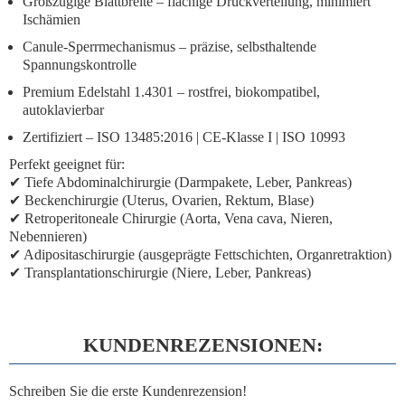
Großzügige Blattbreite
– flächige Druckverteilung, minimiert
Ischämien
Canule-Sperrmechanismus
– präzise, selbsthaltende
Spannungskontrolle
Premium Edelstahl 1.4301
– rostfrei, biokompatibel,
autoklavierbar
Zertifiziert
– ISO 13485:2016 | CE-Klasse I | ISO 10993
Perfekt geeignet für:
✔ Tiefe Abdominalchirurgie (Darmpakete, Leber, Pankreas)
✔ Beckenchirurgie (Uterus, Ovarien, Rektum, Blase)
✔ Retroperitoneale Chirurgie (Aorta, Vena cava, Nieren,
Nebennieren)
✔ Adipositaschirurgie (ausgeprägte Fettschichten, Organretraktion)
✔ Transplantationschirurgie (Niere, Leber, Pankreas)
KUNDENREZENSIONEN:
Schreiben Sie die erste Kundenrezension!