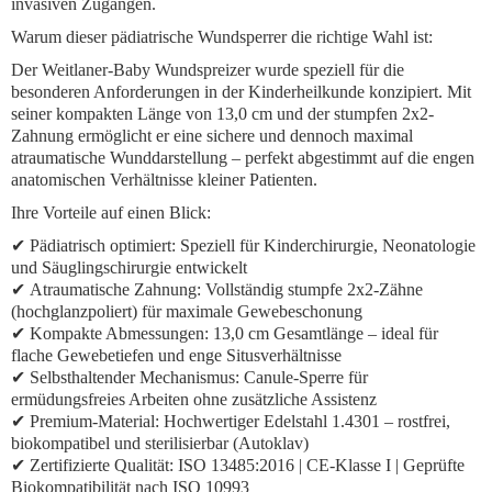
invasiven Zugängen.
Warum dieser pädiatrische Wundsperrer die richtige Wahl ist:
Der
Weitlaner-Baby Wundspreizer
wurde speziell für die
besonderen Anforderungen in der Kinderheilkunde konzipiert. Mit
seiner kompakten Länge von
13,0 cm
und der
stumpfen 2x2-
Zahnung
ermöglicht er eine sichere und dennoch maximal
atraumatische Wunddarstellung – perfekt abgestimmt auf die engen
anatomischen Verhältnisse kleiner Patienten.
Ihre Vorteile auf einen Blick:
✔
Pädiatrisch optimiert:
Speziell für Kinderchirurgie, Neonatologie
und Säuglingschirurgie entwickelt
✔
Atraumatische Zahnung:
Vollständig stumpfe 2x2-Zähne
(hochglanzpoliert) für maximale Gewebeschonung
✔
Kompakte Abmessungen:
13,0 cm Gesamtlänge – ideal für
flache Gewebetiefen und enge Situsverhältnisse
✔
Selbsthaltender Mechanismus:
Canule-Sperre für
ermüdungsfreies Arbeiten ohne zusätzliche Assistenz
✔
Premium-Material:
Hochwertiger Edelstahl 1.4301 – rostfrei,
biokompatibel und sterilisierbar (Autoklav)
✔
Zertifizierte Qualität:
ISO 13485:2016 | CE-Klasse I | Geprüfte
Biokompatibilität nach ISO 10993