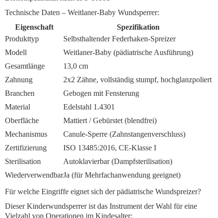
Technische Daten – Weitlaner-Baby Wundsperrer:
Eigenschaft
Spezifikation
Produkttyp
Selbsthaltender Federhaken-Spreizer
Modell
Weitlaner-Baby (pädiatrische Ausführung)
Gesamtlänge
13,0 cm
Zahnung
2x2 Zähne, vollständig stumpf, hochglanzpoliert
Branchen
Gebogen mit Fensterung
Material
Edelstahl 1.4301
Oberfläche
Mattiert / Gebürstet (blendfrei)
Mechanismus
Canule-Sperre (Zahnstangenverschluss)
Zertifizierung
ISO 13485:2016, CE-Klasse I
Sterilisation
Autoklavierbar (Dampfsterilisation)
Wiederverwendbar
Ja (für Mehrfachanwendung geeignet)
Für welche Eingriffe eignet sich der pädiatrische Wundspreizer?
Dieser
Kinderwundsperrer
ist das Instrument der Wahl für eine
Vielzahl von Operationen im Kindesalter: