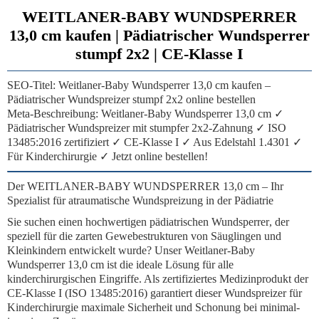
WEITLANER-BABY WUNDSPERRER
13,0 cm kaufen | Pädiatrischer Wundsperrer
stumpf 2x2 | CE-Klasse I
SEO-Titel:
Weitlaner-Baby Wundsperrer 13,0 cm kaufen –
Pädiatrischer Wundspreizer stumpf 2x2 online bestellen
Meta-Beschreibung:
Weitlaner-Baby Wundsperrer 13,0 cm ✓
Pädiatrischer Wundspreizer mit stumpfer 2x2-Zahnung ✓ ISO
13485:2016 zertifiziert ✓ CE-Klasse I ✓ Aus Edelstahl 1.4301 ✓
Für Kinderchirurgie ✓ Jetzt online bestellen!
Der WEITLANER-BABY WUNDSPERRER 13,0 cm – Ihr
Spezialist für atraumatische Wundspreizung in der Pädiatrie
Sie suchen einen hochwertigen
pädiatrischen Wundsperrer
, der
speziell für die zarten Gewebestrukturen von Säuglingen und
Kleinkindern entwickelt wurde? Unser
Weitlaner-Baby
Wundsperrer 13,0 cm
ist die ideale Lösung für alle
kinderchirurgischen Eingriffe. Als zertifiziertes Medizinprodukt der
CE-Klasse I (ISO 13485:2016) garantiert dieser
Wundspreizer für
Kinderchirurgie
maximale Sicherheit und Schonung bei minimal-