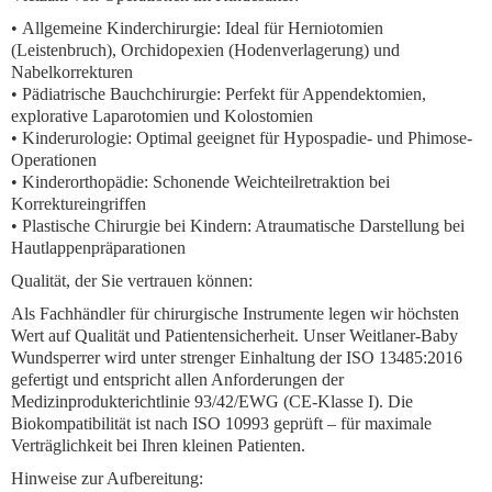
•
Allgemeine Kinderchirurgie:
Ideal für Herniotomien
(Leistenbruch), Orchidopexien (Hodenverlagerung) und
Nabelkorrekturen
•
Pädiatrische Bauchchirurgie:
Perfekt für Appendektomien,
explorative Laparotomien und Kolostomien
•
Kinderurologie:
Optimal geeignet für Hypospadie- und Phimose-
Operationen
•
Kinderorthopädie:
Schonende Weichteilretraktion bei
Korrektureingriffen
•
Plastische Chirurgie bei Kindern:
Atraumatische Darstellung bei
Hautlappenpräparationen
Qualität, der Sie vertrauen können:
Als Fachhändler für chirurgische Instrumente legen wir höchsten
Wert auf Qualität und Patientensicherheit. Unser
Weitlaner-Baby
Wundsperrer
wird unter strenger Einhaltung der ISO 13485:2016
gefertigt und entspricht allen Anforderungen der
Medizinprodukterichtlinie 93/42/EWG (CE-Klasse I). Die
Biokompatibilität ist nach ISO 10993 geprüft – für maximale
Verträglichkeit bei Ihren kleinen Patienten.
Hinweise zur Aufbereitung: