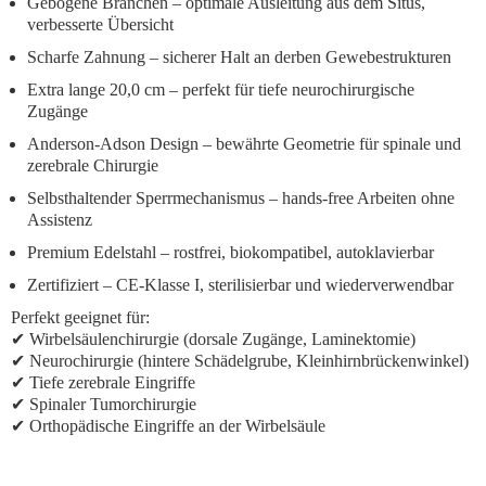
Gebogene Branchen
– optimale Ausleitung aus dem Situs,
verbesserte Übersicht
Scharfe Zahnung
– sicherer Halt an derben Gewebestrukturen
Extra lange 20,0 cm
– perfekt für tiefe neurochirurgische
Zugänge
Anderson-Adson Design
– bewährte Geometrie für spinale und
zerebrale Chirurgie
Selbsthaltender Sperrmechanismus
– hands-free Arbeiten ohne
Assistenz
Premium Edelstahl
– rostfrei, biokompatibel, autoklavierbar
Zertifiziert
– CE-Klasse I, sterilisierbar und wiederverwendbar
Perfekt geeignet für:
✔ Wirbelsäulenchirurgie (dorsale Zugänge, Laminektomie)
✔ Neurochirurgie (hintere Schädelgrube, Kleinhirnbrückenwinkel)
✔ Tiefe zerebrale Eingriffe
✔ Spinaler Tumorchirurgie
✔ Orthopädische Eingriffe an der Wirbelsäule