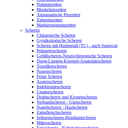
Nahtpinzetten
Muskelpinzetten
Atraumatische Pinzetten
Zahnpinzetten
Markierungspinzetten
Scheren
Chirurgische Scheren
Gynäkologische Scheren
Scheren mit Hartmetall (TC) - auch Supercut
Präparierscheren
Gefäßscheren-Neurochirurgische Scheren
Darm-Lungen-Knorpel-Anatomiescheren
Tonsillenscheren
Nasenscheren
Feine Scheren
Augenscheren
Iridektomiescheren
Ligaturscheren
Drahtscheren und Kronenscheren
Verbandscheren - Gipsscheren
Nagelscheren - Hautscheren
Zahnfleischscheren
Sehnenscheren-Hornhautscheren
Mikroscheren
Episiotomie - Nabelschnurscheren