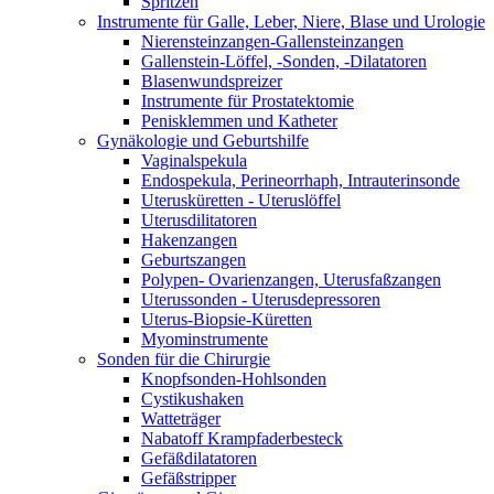
Spritzen
Instrumente für Galle, Leber, Niere, Blase und Urologie
Nierensteinzangen-Gallensteinzangen
Gallenstein-Löffel, -Sonden, -Dilatatoren
Blasenwundspreizer
Instrumente für Prostatektomie
Penisklemmen und Katheter
Gynäkologie und Geburtshilfe
Vaginalspekula
Endospekula, Perineorrhaph, Intrauterinsonde
Uterusküretten - Uteruslöffel
Uterusdilitatoren
Hakenzangen
Geburtszangen
Polypen- Ovarienzangen, Uterusfaßzangen
Uterussonden - Uterusdepressoren
Uterus-Biopsie-Küretten
Myominstrumente
Sonden für die Chirurgie
Knopfsonden-Hohlsonden
Cystikushaken
Watteträger
Nabatoff Krampfaderbesteck
Gefäßdilatatoren
Gefäßstripper