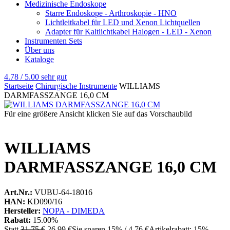
Medizinische Endoskope
Starre Endoskope - Arthroskopie - HNO
Lichtleitkabel für LED und Xenon Lichtquellen
Adapter für Kaltlichtkabel Halogen - LED - Xenon
Instrumenten Sets
Über uns
Kataloge
4.78 / 5.00
sehr gut
Startseite
Chirurgische Instrumente
WILLIAMS
DARMFASSZANGE 16,0 CM
Für eine größere Ansicht klicken Sie auf das Vorschaubild
WILLIAMS
DARMFASSZANGE 16,0 CM
Art.Nr.:
VUBU-64-18016
HAN:
KD090/16
Hersteller:
NOPA - DIMEDA
Rabatt:
15.00%
Statt
31,75 €
26,99 €
Sie sparen 15% / 4,76 €
Artikelrabatt: 15%