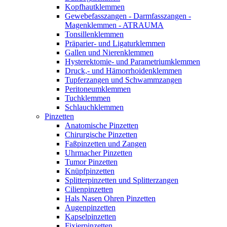
Kopfhautklemmen
Gewebefasszangen - Darmfasszangen -
Magenklemmen - ATRAUMA
Tonsillenklemmen
Präparier- und Ligaturklemmen
Gallen und Nierenklemmen
Hysterektomie- und Parametriumklemmen
Druck,- und Hämorrhoidenklemmen
Tupferzangen und Schwammzangen
Peritoneumklemmen
Tuchklemmen
Schlauchklemmen
Pinzetten
Anatomische Pinzetten
Chirurgische Pinzetten
Faßpinzetten und Zangen
Uhrmacher Pinzetten
Tumor Pinzetten
Knüpfpinzetten
Splitterpinzetten und Splitterzangen
Cilienpinzetten
Hals Nasen Ohren Pinzetten
Augenpinzetten
Kapselpinzetten
Fixierpinzetten