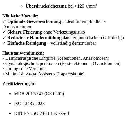
Überdrucksicherung
bei >120 g/mm²
Klinische Vorteile:
✓
Optimale Gewebeschonung
– ideal für empfindliche
Darmstrukturen
✓
Sichere Fixierung
ohne Verletzungsrisiko
✓
Reduzierte Handermüdung
dank ergonomischem Griffdesign
✓
Einfache Reinigung
– vollständig demontierbar
Hauptanwendungen:
• Darmchirurgische Eingriffe (Resektionen, Anastomosen)
• Gynäkologische Operationen (Hysterektomien, Ovarektomien)
• Urologische Verfahren
• Minimal-invasive Assistenz (Laparoskopie)
Zertifizierungen:
MDR 2017/745 (CE 0502)
ISO 13485:2023
DIN EN ISO 7153-1 Klasse 1