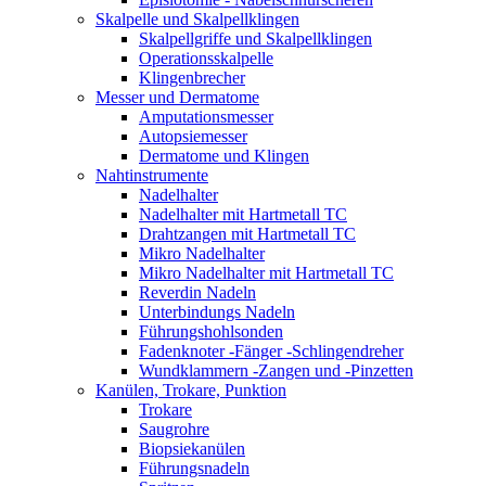
Skalpelle und Skalpellklingen
Skalpellgriffe und Skalpellklingen
Operationsskalpelle
Klingenbrecher
Messer und Dermatome
Amputationsmesser
Autopsiemesser
Dermatome und Klingen
Nahtinstrumente
Nadelhalter
Nadelhalter mit Hartmetall TC
Drahtzangen mit Hartmetall TC
Mikro Nadelhalter
Mikro Nadelhalter mit Hartmetall TC
Reverdin Nadeln
Unterbindungs Nadeln
Führungshohlsonden
Fadenknoter -Fänger -Schlingendreher
Wundklammern -Zangen und -Pinzetten
Kanülen, Trokare, Punktion
Trokare
Saugrohre
Biopsiekanülen
Führungsnadeln