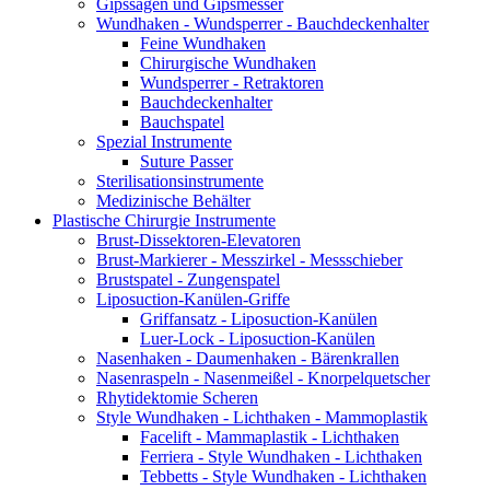
Gipssägen und Gipsmesser
Wundhaken - Wundsperrer - Bauchdeckenhalter
Feine Wundhaken
Chirurgische Wundhaken
Wundsperrer - Retraktoren
Bauchdeckenhalter
Bauchspatel
Spezial Instrumente
Suture Passer
Sterilisationsinstrumente
Medizinische Behälter
Plastische Chirurgie Instrumente
Brust-Dissektoren-Elevatoren
Brust-Markierer - Messzirkel - Messschieber
Brustspatel - Zungenspatel
Liposuction-Kanülen-Griffe
Griffansatz - Liposuction-Kanülen
Luer-Lock - Liposuction-Kanülen
Nasenhaken - Daumenhaken - Bärenkrallen
Nasenraspeln - Nasenmeißel - Knorpelquetscher
Rhytidektomie Scheren
Style Wundhaken - Lichthaken - Mammoplastik
Facelift - Mammaplastik - Lichthaken
Ferriera - Style Wundhaken - Lichthaken
Tebbetts - Style Wundhaken - Lichthaken