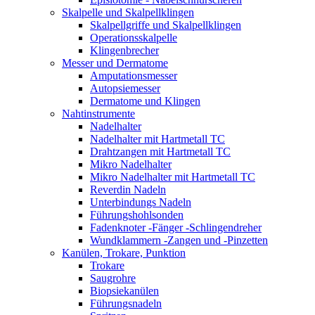
Skalpelle und Skalpellklingen
Skalpellgriffe und Skalpellklingen
Operationsskalpelle
Klingenbrecher
Messer und Dermatome
Amputationsmesser
Autopsiemesser
Dermatome und Klingen
Nahtinstrumente
Nadelhalter
Nadelhalter mit Hartmetall TC
Drahtzangen mit Hartmetall TC
Mikro Nadelhalter
Mikro Nadelhalter mit Hartmetall TC
Reverdin Nadeln
Unterbindungs Nadeln
Führungshohlsonden
Fadenknoter -Fänger -Schlingendreher
Wundklammern -Zangen und -Pinzetten
Kanülen, Trokare, Punktion
Trokare
Saugrohre
Biopsiekanülen
Führungsnadeln