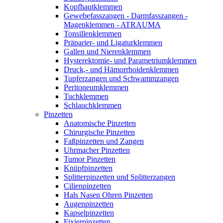
Kopfhautklemmen
Gewebefasszangen - Darmfasszangen -
Magenklemmen - ATRAUMA
Tonsillenklemmen
Präparier- und Ligaturklemmen
Gallen und Nierenklemmen
Hysterektomie- und Parametriumklemmen
Druck,- und Hämorrhoidenklemmen
Tupferzangen und Schwammzangen
Peritoneumklemmen
Tuchklemmen
Schlauchklemmen
Pinzetten
Anatomische Pinzetten
Chirurgische Pinzetten
Faßpinzetten und Zangen
Uhrmacher Pinzetten
Tumor Pinzetten
Knüpfpinzetten
Splitterpinzetten und Splitterzangen
Cilienpinzetten
Hals Nasen Ohren Pinzetten
Augenpinzetten
Kapselpinzetten
Fixierpinzetten