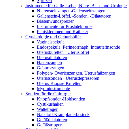
Spritzen
Instrumente für Galle, Leber, Niere, Blase und Urologie
Nierensteinzangen-Gallensteinzangen
Gallenstein-Löffel, -Sonden, -Dilatatoren
Blasenwundspreizer
Instrumente für Prostatektomie
Penisklemmen und Katheter
Gynäkologie und Geburtshilfe
Vaginalspekula
Endospekula, Perineorrhaph, Intrauterinsonde
Uterusküretten - Uteruslöffel
Uterusdilitatoren
Hakenzangen
Geburtszangen
Polypen- Ovarienzangen, Uterusfaßzangen
Uterussonden - Uterusdepressoren
Uterus-Biopsie-Küretten
Myominstrumente
Sonden für die Chirurgie
Knopfsonden-Hohlsonden
Cystikushaken
Watteträger
Nabatoff Krampfaderbesteck
Gefäßdilatatoren
Gefäßstripper