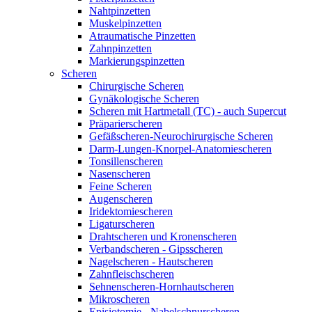
Nahtpinzetten
Muskelpinzetten
Atraumatische Pinzetten
Zahnpinzetten
Markierungspinzetten
Scheren
Chirurgische Scheren
Gynäkologische Scheren
Scheren mit Hartmetall (TC) - auch Supercut
Präparierscheren
Gefäßscheren-Neurochirurgische Scheren
Darm-Lungen-Knorpel-Anatomiescheren
Tonsillenscheren
Nasenscheren
Feine Scheren
Augenscheren
Iridektomiescheren
Ligaturscheren
Drahtscheren und Kronenscheren
Verbandscheren - Gipsscheren
Nagelscheren - Hautscheren
Zahnfleischscheren
Sehnenscheren-Hornhautscheren
Mikroscheren
Episiotomie - Nabelschnurscheren