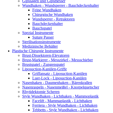
Gipssägen und Gipsmesser
Wundhaken - Wundsperrer - Bauchdeckenhalter
Feine Wundhaken
Chirurgische Wundhaken
Wundsperrer - Retraktoren
Bauchdeckenhalter
Bauchspatel
Spezial Instrumente
Suture Passer
Sterilisationsinstrumente
Medizinische Behälter
Plastische Chirurgie Instrumente
Brust-Dissektoren-Elevatoren
Brust-Markierer - Messzirkel - Messschieber
Brustspatel - Zungenspatel
Liposuction-Kanülen-Griffe
Griffansatz - Liposuction-Kanülen
Luer-Lock - Liposuction-Kanülen
Nasenhaken - Daumenhaken - Bärenkrallen
Nasenraspeln - Nasenmeißel - Knorpelquetscher
Rhytidektomie Scheren
Style Wundhaken - Lichthaken - Mammoplastik
Facelift - Mammaplastik - Lichthaken
Ferriera - Style Wundhaken - Lichthaken
Tebbetts - Style Wundhaken - Lichthaken