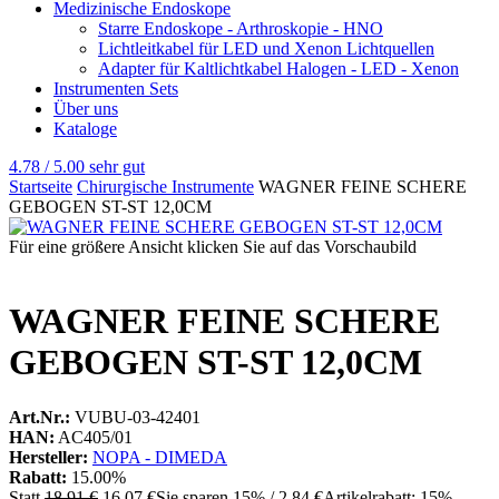
Medizinische Endoskope
Starre Endoskope - Arthroskopie - HNO
Lichtleitkabel für LED und Xenon Lichtquellen
Adapter für Kaltlichtkabel Halogen - LED - Xenon
Instrumenten Sets
Über uns
Kataloge
4.78 / 5.00
sehr gut
Startseite
Chirurgische Instrumente
WAGNER FEINE SCHERE
GEBOGEN ST-ST 12,0CM
Für eine größere Ansicht klicken Sie auf das Vorschaubild
WAGNER FEINE SCHERE
GEBOGEN ST-ST 12,0CM
Art.Nr.:
VUBU-03-42401
HAN:
AC405/01
Hersteller:
NOPA - DIMEDA
Rabatt:
15.00%
Statt
18,91 €
16,07 €
Sie sparen 15% / 2,84 €
Artikelrabatt: 15%