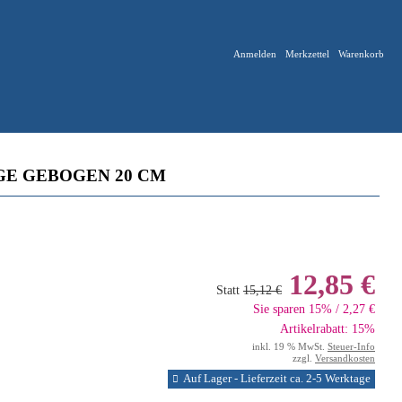
Anmelden
Merkzettel
Warenkorb
GE GEBOGEN 20 CM
12,85 €
Statt
15,12 €
Sie sparen 15% / 2,27 €
Artikelrabatt: 15%
inkl. 19 % MwSt.
Steuer-Info
zzgl.
Versandkosten
Auf Lager - Lieferzeit ca. 2-5 Werktage