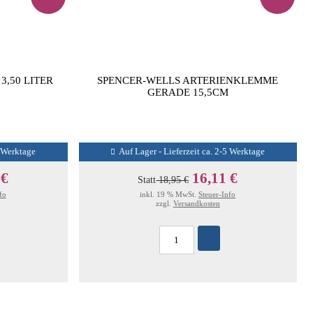
3,50 LITER
SPENCER-WELLS ARTERIENKLEMME
GERADE 15,5CM
5 Werktage
Auf Lager - Lieferzeit ca. 2-5 Werktage
 €
16,11 €
Statt
18,95 €
fo
inkl. 19 % MwSt.
Steuer-Info
zzgl.
Versandkosten