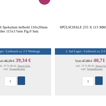
 Spekulum tiefhohl 110x20mm
SPÜLSCHALE 255 X 115 MM 
lter 115x17mm Fig.0 Satz
er - Lieferzeit ca. 2-5 Werktage
Auf Lager - Lieferzeit ca. 2-
39,34 €
40,71
att
46,29 €
Statt
47,89 €
nkl. 19 % MwSt.
Steuer-Info
inkl. 19 % MwSt.
Steuer-In
zzgl.
Versandkosten
zzgl.
Versandkosten