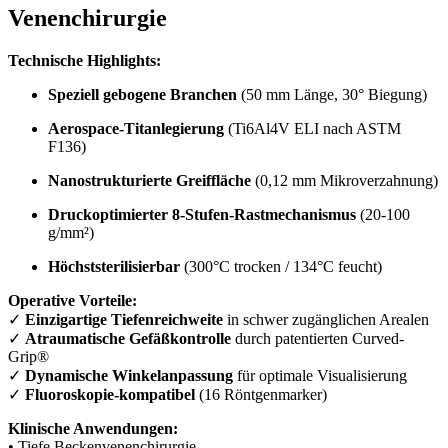
Venenchirurgie
Technische Highlights:
Speziell gebogene Branchen
(50 mm Länge, 30° Biegung)
Aerospace-Titanlegierung
(Ti6Al4V ELI nach ASTM
F136)
Nanostrukturierte Greiffläche
(0,12 mm Mikroverzahnung)
Druckoptimierter 8-Stufen-Rastmechanismus
(20-100
g/mm²)
Höchststerilisierbar
(300°C trocken / 134°C feucht)
Operative Vorteile:
✓
Einzigartige Tiefenreichweite
in schwer zugänglichen Arealen
✓
Atraumatische Gefäßkontrolle
durch patentierten Curved-
Grip®
✓
Dynamische Winkelanpassung
für optimale Visualisierung
✓
Fluoroskopie-kompatibel
(16 Röntgenmarker)
Klinische Anwendungen:
• Tiefe Beckenvenenchirurgie