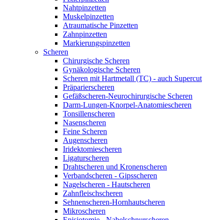
Nahtpinzetten
Muskelpinzetten
Atraumatische Pinzetten
Zahnpinzetten
Markierungspinzetten
Scheren
Chirurgische Scheren
Gynäkologische Scheren
Scheren mit Hartmetall (TC) - auch Supercut
Präparierscheren
Gefäßscheren-Neurochirurgische Scheren
Darm-Lungen-Knorpel-Anatomiescheren
Tonsillenscheren
Nasenscheren
Feine Scheren
Augenscheren
Iridektomiescheren
Ligaturscheren
Drahtscheren und Kronenscheren
Verbandscheren - Gipsscheren
Nagelscheren - Hautscheren
Zahnfleischscheren
Sehnenscheren-Hornhautscheren
Mikroscheren
Episiotomie - Nabelschnurscheren