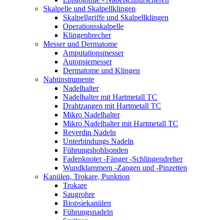
Skalpelle und Skalpellklingen
Skalpellgriffe und Skalpellklingen
Operationsskalpelle
Klingenbrecher
Messer und Dermatome
Amputationsmesser
Autopsiemesser
Dermatome und Klingen
Nahtinstrumente
Nadelhalter
Nadelhalter mit Hartmetall TC
Drahtzangen mit Hartmetall TC
Mikro Nadelhalter
Mikro Nadelhalter mit Hartmetall TC
Reverdin Nadeln
Unterbindungs Nadeln
Führungshohlsonden
Fadenknoter -Fänger -Schlingendreher
Wundklammern -Zangen und -Pinzetten
Kanülen, Trokare, Punktion
Trokare
Saugrohre
Biopsiekanülen
Führungsnadeln