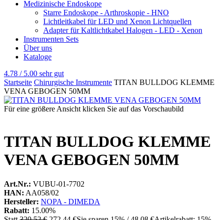
Medizinische Endoskope
Starre Endoskope - Arthroskopie - HNO
Lichtleitkabel für LED und Xenon Lichtquellen
Adapter für Kaltlichtkabel Halogen - LED - Xenon
Instrumenten Sets
Über uns
Kataloge
4.78 / 5.00
sehr gut
Startseite
Chirurgische Instrumente
TITAN BULLDOG KLEMME
VENA GEBOGEN 50MM
Für eine größere Ansicht klicken Sie auf das Vorschaubild
TITAN BULLDOG KLEMME
VENA GEBOGEN 50MM
Art.Nr.:
VUBU-01-7702
HAN:
AA058/02
Hersteller:
NOPA - DIMEDA
Rabatt:
15.00%
Statt
320,52 €
272,44 €
Sie sparen 15% / 48,08 €
Artikelrabatt: 15%