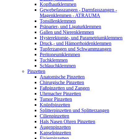
Kopfhautklemmen
Gewebefasszangen - Darmfasszangen -
Magenklemmen - ATRAUMA
Tonsillenklemmen
Präparier- und Ligaturklemmen
Gallen und Nierenklemmen
Hysterektomie- und Parametriumklemmen
Druck,- und Hämorrhoidenklemmen
Tupferzangen und Schwammzangen
Peritoneumklemmen
Tuchklemmen
Schlauchklemmen
Pinzetten
Anatomische Pinzetten
Chirurgische Pinzetten
Faßpinzetten und Zangen
Uhrmacher Pinzetten
Tumor Pinzetten
Knüpfpinzetten
Splitterpinzetten und Splitterzangen
Cilienpinzetten
Hals Nasen Ohren Pinzetten
Augenpinzetten
Kapselpinzetten
Fixierpinzetten