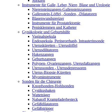
Spritzen
Instrumente für Galle, Leber, Niere, Blase und Urologie
Nierensteinzangen-Gallensteinzangen
Gallenstein-Löffel, -Sonden, -Dilatatoren
Blasenwundspreizer
Instrumente für Prostatektomie
Penisklemmen und Katheter
Gynäkologie und Geburtshilfe
Vaginalspekula
Endospekula, Perineorrhaph, Intrauterinsonde
Uterusküretten - Uteruslöffel
Uterusdilitatoren
Hakenzangen
Geburtszangen
Polypen- Ovarienzangen, Uterusfaßzangen
Uterussonden - Uterusdepressoren
Uterus-Biopsie-Küretten
Myominstrumente
Sonden für die Chirurgie
Knopfsonden-Hohlsonden
Cystikushaken
Watteträger
Nabatoff Krampfaderbesteck
Gefäßdilatatoren
Gefäßstripper