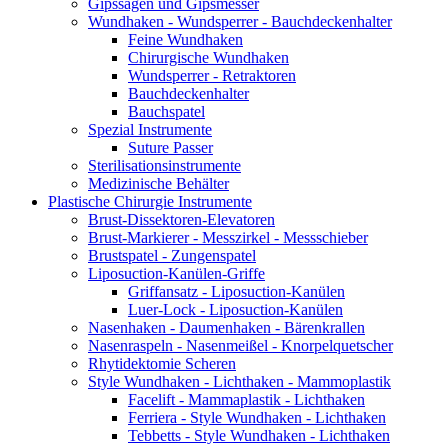
Gipssägen und Gipsmesser
Wundhaken - Wundsperrer - Bauchdeckenhalter
Feine Wundhaken
Chirurgische Wundhaken
Wundsperrer - Retraktoren
Bauchdeckenhalter
Bauchspatel
Spezial Instrumente
Suture Passer
Sterilisationsinstrumente
Medizinische Behälter
Plastische Chirurgie Instrumente
Brust-Dissektoren-Elevatoren
Brust-Markierer - Messzirkel - Messschieber
Brustspatel - Zungenspatel
Liposuction-Kanülen-Griffe
Griffansatz - Liposuction-Kanülen
Luer-Lock - Liposuction-Kanülen
Nasenhaken - Daumenhaken - Bärenkrallen
Nasenraspeln - Nasenmeißel - Knorpelquetscher
Rhytidektomie Scheren
Style Wundhaken - Lichthaken - Mammoplastik
Facelift - Mammaplastik - Lichthaken
Ferriera - Style Wundhaken - Lichthaken
Tebbetts - Style Wundhaken - Lichthaken