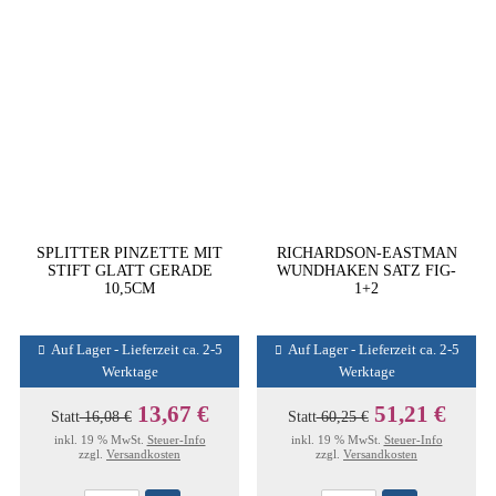
SPLITTER PINZETTE MIT
RICHARDSON-EASTMAN
STIFT GLATT GERADE
WUNDHAKEN SATZ FIG-
10,5CM
1+2
Auf Lager - Lieferzeit ca. 2-5
Auf Lager - Lieferzeit ca. 2-5
Werktage
Werktage
13,67 €
51,21 €
Statt
16,08 €
Statt
60,25 €
inkl. 19 % MwSt.
Steuer-Info
inkl. 19 % MwSt.
Steuer-Info
zzgl.
Versandkosten
zzgl.
Versandkosten