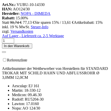
Art.Nr.:
VUBU-10-14330
HAN:
AO124/30
Hersteller:
NOPA - DIMEDA
Rabatt:
15.00%
Statt
90,74 €
77,13 €
Sie sparen 15% / 13,61 €
Artikelrabatt: 15%
inkl. 19 % MwSt.
Steuer-Info
zzgl.
Versandkosten
Auf Lager - Lieferzeit ca. 2-5 Werktage
In den Warenkorb
Referenzliste
Artikelnummer der Wettbewerber von Herstellern für STANDARD
TROKAR MIT SCHILD HAHN UND ABFLUSSROHR Ø
3,0MM 12,0CM
Aesculap: EJ 161
Martin: 18-330-12
Medicon: 09.46.30
Rudolf: RU5204-30
Lawton: 17.0160
Nopa: AO 124/30