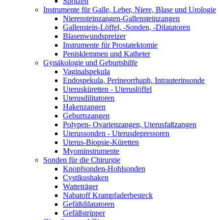
Spritzen
Instrumente für Galle, Leber, Niere, Blase und Urologie
Nierensteinzangen-Gallensteinzangen
Gallenstein-Löffel, -Sonden, -Dilatatoren
Blasenwundspreizer
Instrumente für Prostatektomie
Penisklemmen und Katheter
Gynäkologie und Geburtshilfe
Vaginalspekula
Endospekula, Perineorrhaph, Intrauterinsonde
Uterusküretten - Uteruslöffel
Uterusdilitatoren
Hakenzangen
Geburtszangen
Polypen- Ovarienzangen, Uterusfaßzangen
Uterussonden - Uterusdepressoren
Uterus-Biopsie-Küretten
Myominstrumente
Sonden für die Chirurgie
Knopfsonden-Hohlsonden
Cystikushaken
Watteträger
Nabatoff Krampfaderbesteck
Gefäßdilatatoren
Gefäßstripper