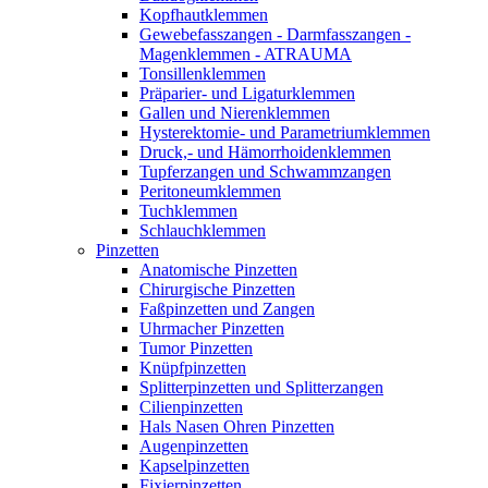
Kopfhautklemmen
Gewebefasszangen - Darmfasszangen -
Magenklemmen - ATRAUMA
Tonsillenklemmen
Präparier- und Ligaturklemmen
Gallen und Nierenklemmen
Hysterektomie- und Parametriumklemmen
Druck,- und Hämorrhoidenklemmen
Tupferzangen und Schwammzangen
Peritoneumklemmen
Tuchklemmen
Schlauchklemmen
Pinzetten
Anatomische Pinzetten
Chirurgische Pinzetten
Faßpinzetten und Zangen
Uhrmacher Pinzetten
Tumor Pinzetten
Knüpfpinzetten
Splitterpinzetten und Splitterzangen
Cilienpinzetten
Hals Nasen Ohren Pinzetten
Augenpinzetten
Kapselpinzetten
Fixierpinzetten