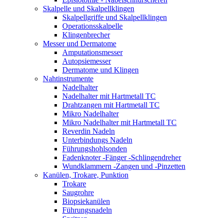
Skalpelle und Skalpellklingen
Skalpellgriffe und Skalpellklingen
Operationsskalpelle
Klingenbrecher
Messer und Dermatome
Amputationsmesser
Autopsiemesser
Dermatome und Klingen
Nahtinstrumente
Nadelhalter
Nadelhalter mit Hartmetall TC
Drahtzangen mit Hartmetall TC
Mikro Nadelhalter
Mikro Nadelhalter mit Hartmetall TC
Reverdin Nadeln
Unterbindungs Nadeln
Führungshohlsonden
Fadenknoter -Fänger -Schlingendreher
Wundklammern -Zangen und -Pinzetten
Kanülen, Trokare, Punktion
Trokare
Saugrohre
Biopsiekanülen
Führungsnadeln