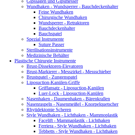
Gipssägen und Gipsmesser
Wundhaken - Wundsperrer - Bauchdeckenhalter
Feine Wundhaken
Chirurgische Wundhaken
Wundsperrer - Retraktoren
Bauchdeckenhalter
Bauchspatel
Spezial Instrumente
Suture Passer
Sterilisationsinstrumente
Medizinische Behälter
Plastische Chirurgie Instrumente
Brust-Dissektoren-Elevatoren
Brust-Markierer - Messzirkel - Messschieber
Brustspatel - Zungenspatel
Liposuction-Kanülen-Griffe
Griffansatz - Liposuction-Kanülen
Luer-Lock - Liposuction-Kanülen
Nasenhaken - Daumenhaken - Bärenkrallen
Nasenraspeln - Nasenmeißel - Knorpelquetscher
Rhytidektomie Scheren
Style Wundhaken - Lichthaken - Mammoplastik
Facelift - Mammaplastik - Lichthaken
Ferriera - Style Wundhaken - Lichthaken
Tebbetts - Style Wundhaken - Lichthaken