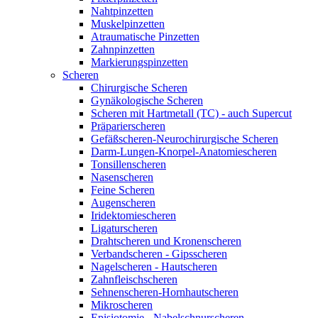
Nahtpinzetten
Muskelpinzetten
Atraumatische Pinzetten
Zahnpinzetten
Markierungspinzetten
Scheren
Chirurgische Scheren
Gynäkologische Scheren
Scheren mit Hartmetall (TC) - auch Supercut
Präparierscheren
Gefäßscheren-Neurochirurgische Scheren
Darm-Lungen-Knorpel-Anatomiescheren
Tonsillenscheren
Nasenscheren
Feine Scheren
Augenscheren
Iridektomiescheren
Ligaturscheren
Drahtscheren und Kronenscheren
Verbandscheren - Gipsscheren
Nagelscheren - Hautscheren
Zahnfleischscheren
Sehnenscheren-Hornhautscheren
Mikroscheren
Episiotomie - Nabelschnurscheren