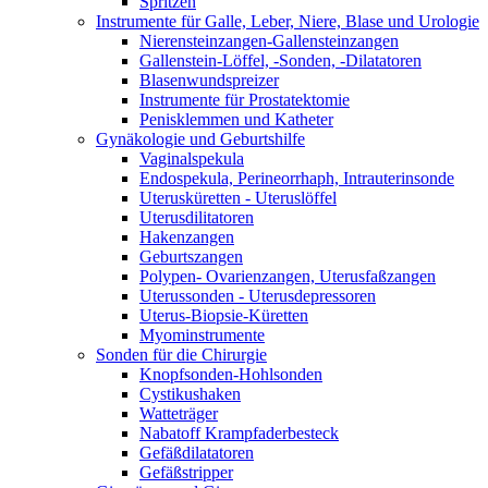
Spritzen
Instrumente für Galle, Leber, Niere, Blase und Urologie
Nierensteinzangen-Gallensteinzangen
Gallenstein-Löffel, -Sonden, -Dilatatoren
Blasenwundspreizer
Instrumente für Prostatektomie
Penisklemmen und Katheter
Gynäkologie und Geburtshilfe
Vaginalspekula
Endospekula, Perineorrhaph, Intrauterinsonde
Uterusküretten - Uteruslöffel
Uterusdilitatoren
Hakenzangen
Geburtszangen
Polypen- Ovarienzangen, Uterusfaßzangen
Uterussonden - Uterusdepressoren
Uterus-Biopsie-Küretten
Myominstrumente
Sonden für die Chirurgie
Knopfsonden-Hohlsonden
Cystikushaken
Watteträger
Nabatoff Krampfaderbesteck
Gefäßdilatatoren
Gefäßstripper