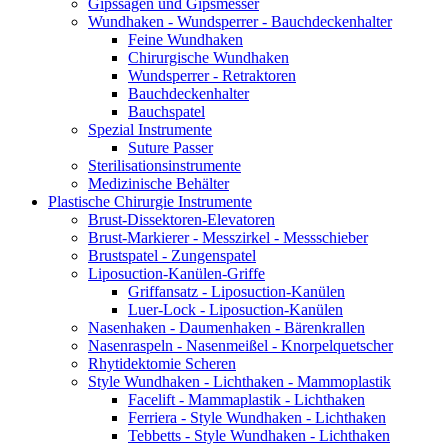
Gipssägen und Gipsmesser
Wundhaken - Wundsperrer - Bauchdeckenhalter
Feine Wundhaken
Chirurgische Wundhaken
Wundsperrer - Retraktoren
Bauchdeckenhalter
Bauchspatel
Spezial Instrumente
Suture Passer
Sterilisationsinstrumente
Medizinische Behälter
Plastische Chirurgie Instrumente
Brust-Dissektoren-Elevatoren
Brust-Markierer - Messzirkel - Messschieber
Brustspatel - Zungenspatel
Liposuction-Kanülen-Griffe
Griffansatz - Liposuction-Kanülen
Luer-Lock - Liposuction-Kanülen
Nasenhaken - Daumenhaken - Bärenkrallen
Nasenraspeln - Nasenmeißel - Knorpelquetscher
Rhytidektomie Scheren
Style Wundhaken - Lichthaken - Mammoplastik
Facelift - Mammaplastik - Lichthaken
Ferriera - Style Wundhaken - Lichthaken
Tebbetts - Style Wundhaken - Lichthaken