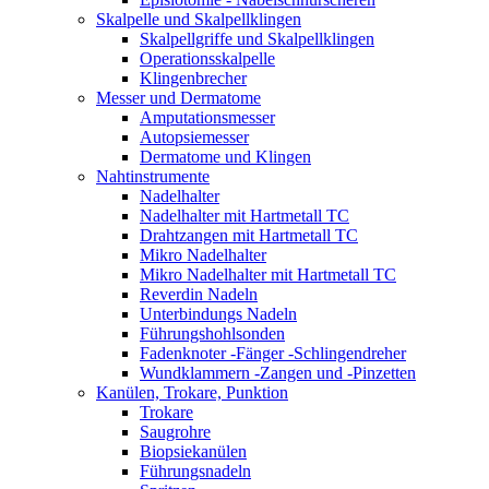
Skalpelle und Skalpellklingen
Skalpellgriffe und Skalpellklingen
Operationsskalpelle
Klingenbrecher
Messer und Dermatome
Amputationsmesser
Autopsiemesser
Dermatome und Klingen
Nahtinstrumente
Nadelhalter
Nadelhalter mit Hartmetall TC
Drahtzangen mit Hartmetall TC
Mikro Nadelhalter
Mikro Nadelhalter mit Hartmetall TC
Reverdin Nadeln
Unterbindungs Nadeln
Führungshohlsonden
Fadenknoter -Fänger -Schlingendreher
Wundklammern -Zangen und -Pinzetten
Kanülen, Trokare, Punktion
Trokare
Saugrohre
Biopsiekanülen
Führungsnadeln