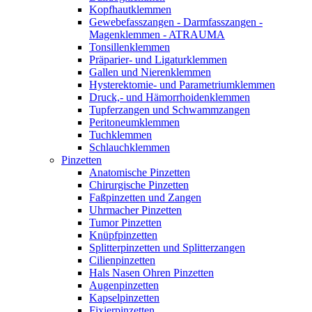
Kopfhautklemmen
Gewebefasszangen - Darmfasszangen -
Magenklemmen - ATRAUMA
Tonsillenklemmen
Präparier- und Ligaturklemmen
Gallen und Nierenklemmen
Hysterektomie- und Parametriumklemmen
Druck,- und Hämorrhoidenklemmen
Tupferzangen und Schwammzangen
Peritoneumklemmen
Tuchklemmen
Schlauchklemmen
Pinzetten
Anatomische Pinzetten
Chirurgische Pinzetten
Faßpinzetten und Zangen
Uhrmacher Pinzetten
Tumor Pinzetten
Knüpfpinzetten
Splitterpinzetten und Splitterzangen
Cilienpinzetten
Hals Nasen Ohren Pinzetten
Augenpinzetten
Kapselpinzetten
Fixierpinzetten