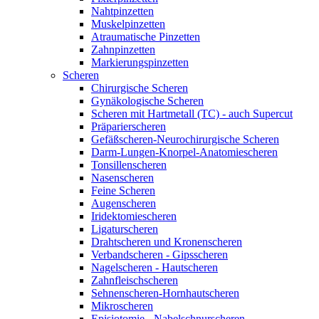
Nahtpinzetten
Muskelpinzetten
Atraumatische Pinzetten
Zahnpinzetten
Markierungspinzetten
Scheren
Chirurgische Scheren
Gynäkologische Scheren
Scheren mit Hartmetall (TC) - auch Supercut
Präparierscheren
Gefäßscheren-Neurochirurgische Scheren
Darm-Lungen-Knorpel-Anatomiescheren
Tonsillenscheren
Nasenscheren
Feine Scheren
Augenscheren
Iridektomiescheren
Ligaturscheren
Drahtscheren und Kronenscheren
Verbandscheren - Gipsscheren
Nagelscheren - Hautscheren
Zahnfleischscheren
Sehnenscheren-Hornhautscheren
Mikroscheren
Episiotomie - Nabelschnurscheren