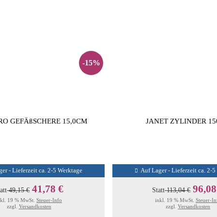
-15%
RO GEFÄßSCHERE 15,0CM
JANET ZYLINDER 1
er - Lieferzeit ca. 2-5 Werktage
Auf Lager - Lieferzeit ca. 2-
41,78 €
96,08
att
49,15 €
Statt
113,04 €
nkl. 19 % MwSt.
Steuer-Info
inkl. 19 % MwSt.
Steuer-In
zzgl.
Versandkosten
zzgl.
Versandkosten