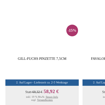
-15%
GILL-FUCHS PINZETTE 7,5CM
FAVALO
Auf Lager - Lieferzeit ca. 2-5 Werktage
Auf Lag
58,92 €
Statt
69,32 €
St
inkl. 19 % MwSt.
Steuer-Info
i
zzgl.
Versandkosten