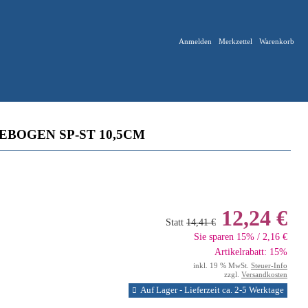
Anmelden
Merkzettel
Warenkorb
BOGEN SP-ST 10,5CM
12,24 €
Statt
14,41 €
Sie sparen 15% / 2,16 €
Artikelrabatt: 15%
inkl. 19 % MwSt.
Steuer-Info
zzgl.
Versandkosten
Auf Lager - Lieferzeit ca. 2-5 Werktage