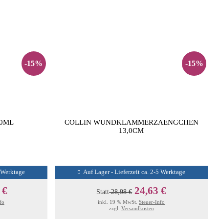
-15%
-15%
50ML
COLLIN WUNDKLAMMERZAENGCHEN
13,0CM
5 Werktage
Auf Lager - Lieferzeit ca. 2-5 Werktage
 €
24,63 €
Statt
28,98 €
fo
inkl. 19 % MwSt.
Steuer-Info
zzgl.
Versandkosten