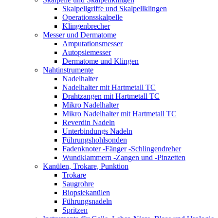
Skalpellgriffe und Skalpellklingen
Operationsskalpelle
Klingenbrecher
Messer und Dermatome
Amputationsmesser
Autopsiemesser
Dermatome und Klingen
Nahtinstrumente
Nadelhalter
Nadelhalter mit Hartmetall TC
Drahtzangen mit Hartmetall TC
Mikro Nadelhalter
Mikro Nadelhalter mit Hartmetall TC
Reverdin Nadeln
Unterbindungs Nadeln
Führungshohlsonden
Fadenknoter -Fänger -Schlingendreher
Wundklammern -Zangen und -Pinzetten
Kanülen, Trokare, Punktion
Trokare
Saugrohre
Biopsiekanülen
Führungsnadeln
Spritzen