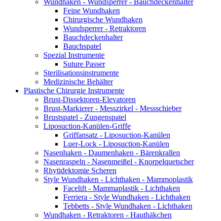
Wundhaken - Wundsperrer - Bauchdeckenhalter
Feine Wundhaken
Chirurgische Wundhaken
Wundsperrer - Retraktoren
Bauchdeckenhalter
Bauchspatel
Spezial Instrumente
Suture Passer
Sterilisationsinstrumente
Medizinische Behälter
Plastische Chirurgie Instrumente
Brust-Dissektoren-Elevatoren
Brust-Markierer - Messzirkel - Messschieber
Brustspatel - Zungenspatel
Liposuction-Kanülen-Griffe
Griffansatz - Liposuction-Kanülen
Luer-Lock - Liposuction-Kanülen
Nasenhaken - Daumenhaken - Bärenkrallen
Nasenraspeln - Nasenmeißel - Knorpelquetscher
Rhytidektomie Scheren
Style Wundhaken - Lichthaken - Mammoplastik
Facelift - Mammaplastik - Lichthaken
Ferriera - Style Wundhaken - Lichthaken
Tebbetts - Style Wundhaken - Lichthaken
Wundhaken - Retraktoren - Hauthäkchen