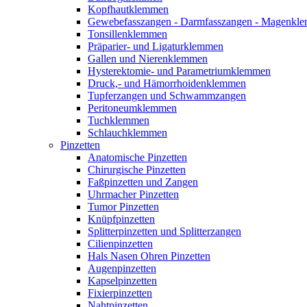
Kopfhautklemmen
Gewebefasszangen - Darmfasszangen - Magen
Tonsillenklemmen
Präparier- und Ligaturklemmen
Gallen und Nierenklemmen
Hysterektomie- und Parametriumklemmen
Druck,- und Hämorrhoidenklemmen
Tupferzangen und Schwammzangen
Peritoneumklemmen
Tuchklemmen
Schlauchklemmen
Pinzetten
Anatomische Pinzetten
Chirurgische Pinzetten
Faßpinzetten und Zangen
Uhrmacher Pinzetten
Tumor Pinzetten
Knüpfpinzetten
Splitterpinzetten und Splitterzangen
Cilienpinzetten
Hals Nasen Ohren Pinzetten
Augenpinzetten
Kapselpinzetten
Fixierpinzetten
Nahtpinzetten