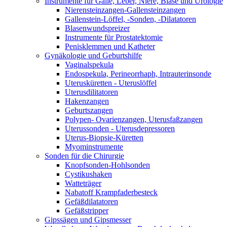
Instrumente für Galle, Leber, Niere, Blase und Urologie
Nierensteinzangen-Gallensteinzangen
Gallenstein-Löffel, -Sonden, -Dilatatoren
Blasenwundspreizer
Instrumente für Prostatektomie
Penisklemmen und Katheter
Gynäkologie und Geburtshilfe
Vaginalspekula
Endospekula, Perineorrhaph, Intrauterinsonde
Uterusküretten - Uteruslöffel
Uterusdilitatoren
Hakenzangen
Geburtszangen
Polypen- Ovarienzangen, Uterusfaßzangen
Uterussonden - Uterusdepressoren
Uterus-Biopsie-Küretten
Myominstrumente
Sonden für die Chirurgie
Knopfsonden-Hohlsonden
Cystikushaken
Watteträger
Nabatoff Krampfaderbesteck
Gefäßdilatatoren
Gefäßstripper
Gipssägen und Gipsmesser