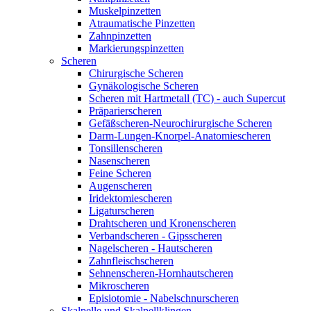
Muskelpinzetten
Atraumatische Pinzetten
Zahnpinzetten
Markierungspinzetten
Scheren
Chirurgische Scheren
Gynäkologische Scheren
Scheren mit Hartmetall (TC) - auch Supercut
Präparierscheren
Gefäßscheren-Neurochirurgische Scheren
Darm-Lungen-Knorpel-Anatomiescheren
Tonsillenscheren
Nasenscheren
Feine Scheren
Augenscheren
Iridektomiescheren
Ligaturscheren
Drahtscheren und Kronenscheren
Verbandscheren - Gipsscheren
Nagelscheren - Hautscheren
Zahnfleischscheren
Sehnenscheren-Hornhautscheren
Mikroscheren
Episiotomie - Nabelschnurscheren
Skalpelle und Skalpellklingen