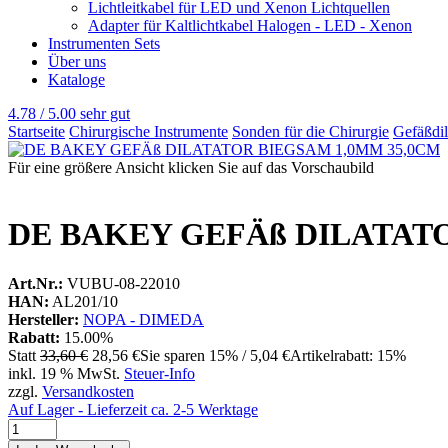
Lichtleitkabel für LED und Xenon Lichtquellen
Adapter für Kaltlichtkabel Halogen - LED - Xenon
Instrumenten Sets
Über uns
Kataloge
4.78 / 5.00
sehr gut
Startseite
Chirurgische Instrumente
Sonden für die Chirurgie
Gefäßdil
Für eine größere Ansicht klicken Sie auf das Vorschaubild
DE BAKEY GEFÄß DILATATO
Art.Nr.:
VUBU-08-22010
HAN:
AL201/10
Hersteller:
NOPA - DIMEDA
Rabatt:
15.00%
Statt
33,60 €
28,56 €
Sie sparen 15% / 5,04 €
Artikelrabatt: 15%
inkl. 19 % MwSt.
Steuer-Info
zzgl.
Versandkosten
Auf Lager - Lieferzeit ca. 2-5 Werktage