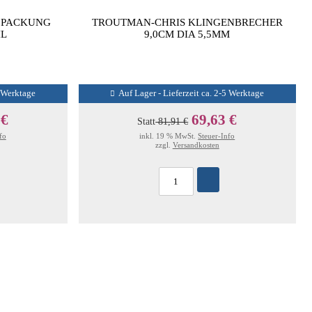
5 PACKUNG
TROUTMAN-CHRIS KLINGENBRECHER
IL
9,0CM DIA 5,5MM
5 Werktage
Auf Lager - Lieferzeit ca. 2-5 Werktage
 €
69,63 €
Statt
81,91 €
fo
inkl. 19 % MwSt.
Steuer-Info
zzgl.
Versandkosten