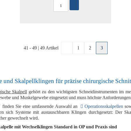
41
-
49
|
49
Artikel
1
2
3
e und Skalpellklingen für präzise chirurgische Schnit
gische Skalpell
gehört zu den wichtigsten Schneidinstrumenten im med
ewebe und Muskelgewebe
eingesetzt und muss höchste Anforderungen a
finden Sie eine umfassende Auswahl an
Operationsskalpellen
sow
en sich Systeme mit austauschbaren Klingen durchgesetzt: Der
Ska
cher gewechselt wird.
lpelle mit Wechselklingen Standard in OP und Praxis sind