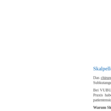
Skalpell
Das
chirur
Subkutang
Bei VUBU 
Praxis hab
patientensi
Warum Ska