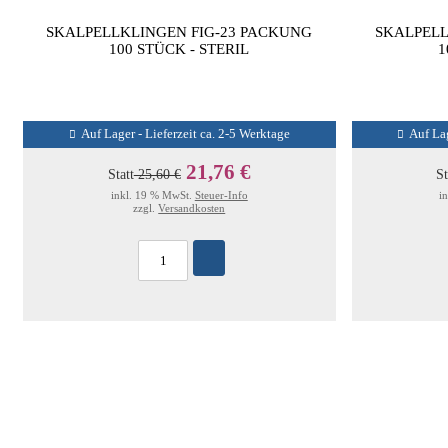
SKALPELLKLINGEN FIG-23 PACKUNG
SKALPELL
100 STÜCK - STERIL
1
Auf Lager - Lieferzeit ca. 2-5 Werktage
Auf Lag
21,76 €
Statt
25,60 €
St
inkl. 19 % MwSt.
Steuer-Info
i
zzgl.
Versandkosten