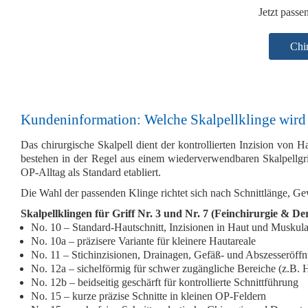
Jetzt passe
Chi
Kundeninformation: Welche Skalpellklinge wird
Das chirurgische
Skalpell
dient der kontrollierten Inzision von
bestehen in der Regel aus einem
wiederverwendbaren Skalpellgri
OP-Alltag als Standard etabliert.
Die Wahl der passenden Klinge richtet sich nach
Schnittlänge, Ge
Skalpellklingen für Griff Nr. 3 und Nr. 7 (Feinchirurgie & De
No. 10
– Standard-Hautschnitt, Inzisionen in Haut und Muskula
No. 10a
– präzisere Variante für kleinere Hautareale
No. 11
– Stichinzisionen, Drainagen, Gefäß- und Abszesseröff
No. 12a
– sichelförmig für schwer zugängliche Bereiche (z.B. 
No. 12b
– beidseitig geschärft für kontrollierte Schnittführung
No. 15
– kurze präzise Schnitte in kleinen OP-Feldern