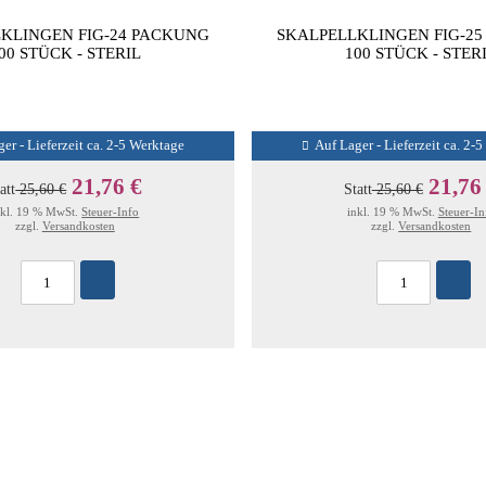
KLINGEN FIG-24 PACKUNG
SKALPELLKLINGEN FIG-2
00 STÜCK - STERIL
100 STÜCK - STER
er - Lieferzeit ca. 2-5 Werktage
Auf Lager - Lieferzeit ca. 2-
21,76 €
21,76
att
25,60 €
Statt
25,60 €
nkl. 19 % MwSt.
Steuer-Info
inkl. 19 % MwSt.
Steuer-In
zzgl.
Versandkosten
zzgl.
Versandkosten