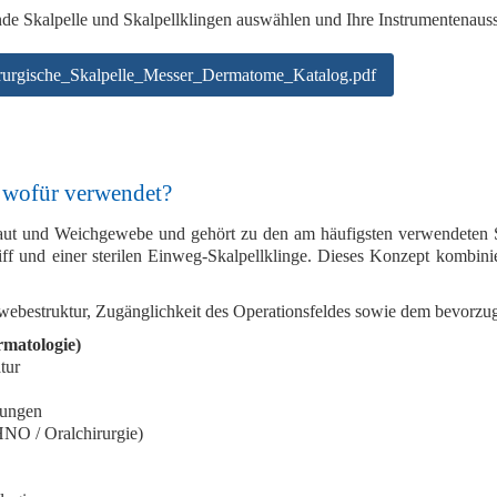
nde Skalpelle und Skalpellklingen auswählen und Ihre Instrumentenauss
rurgische_Skalpelle_Messer_Dermatome_Katalog.pdf
 wofür verwendet?
 Haut und Weichgewebe und gehört zu den am häufigsten verwendeten 
ff
und einer
sterilen Einweg-Skalpellklinge
. Dieses Konzept kombinie
webestruktur, Zugänglichkeit des Operationsfeldes
sowie dem bevorzugt
rmatologie)
tur
nungen
HNO / Oralchirurgie)