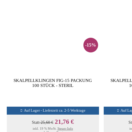
-15%
SKALPELLKLINGEN FIG-15 PACKUNG
SKALPELL
100 STÜCK - STERIL
1
Auf Lager - Lieferzeit ca. 2-5 Werktage
Auf Lag
21,76 €
Statt
25,60 €
St
inkl. 19 % MwSt.
Steuer-Info
i