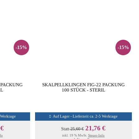
-15%
-15%
1 PACKUNG
SKALPELLKLINGEN FIG-22 PACKUNG
IL
100 STÜCK - STERIL
5 Werktage
Auf Lager - Lieferzeit ca. 2-5 Werktage
 €
21,76 €
Statt
25,60 €
fo
inkl. 19 % MwSt.
Steuer-Info