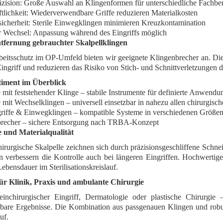
zision
: Große Auswahl an Klingenformen für unterschiedliche Fachbe
tlichkeit
: Wiederverwendbare Griffe reduzieren Materialkosten
icherheit
: Sterile Einwegklingen minimieren Kreuzkontamination
r Wechsel
: Anpassung während des Eingriffs möglich
tfernung gebrauchter Skalpellklingen
beitsschutz im OP-Umfeld bieten wir geeignete
Klingenbrecher
an. Die
ngriff und reduzieren das Risiko von Stich- und Schnittverletzungen d
timent im Überblick
 mit feststehender Klinge
– stabile Instrumente für definierte Anwendu
e mit Wechselklingen
– universell einsetzbar in nahezu allen chirurgisc
griffe & Einwegklingen
– kompatible Systeme in verschiedenen Größe
recher
– sichere Entsorgung nach TRBA-Konzept
 und Materialqualität
irurgische Skalpelle zeichnen sich durch präzisionsgeschliffene Schn
n verbessern die Kontrolle auch bei längeren Eingriffen. Hochwertige
ebensdauer im Sterilisationskreislauf.
für Klinik, Praxis und ambulante Chirurgie
inchirurgischer Eingriff, Dermatologie oder plastische Chirurgie 
rbare Ergebnisse. Die Kombination aus passgenauen Klingen und robust
uf.