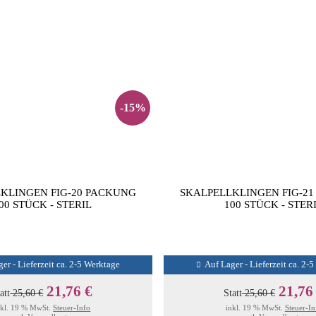
-15%
KLINGEN FIG-20 PACKUNG
SKALPELLKLINGEN FIG-2
00 STÜCK - STERIL
100 STÜCK - STER
er - Lieferzeit ca. 2-5 Werktage
Auf Lager - Lieferzeit ca. 2-
21,76 €
21,76
att
25,60 €
Statt
25,60 €
nkl. 19 % MwSt.
Steuer-Info
inkl. 19 % MwSt.
Steuer-In