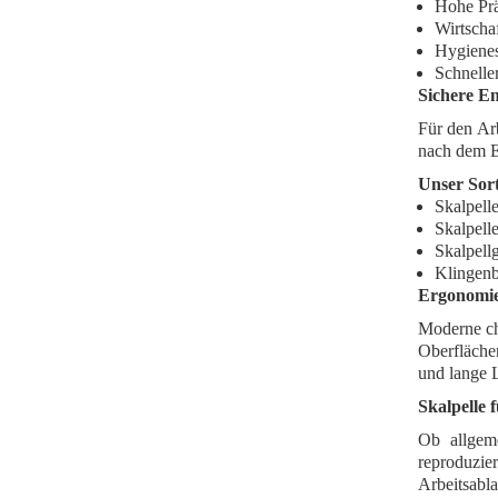
Hohe Prä
Wirtschaf
Hygienes
Schnelle
Sichere En
Für den Ar
nach dem Ei
Unser Sor
Skalpelle
Skalpell
Skalpell
Klingenb
Ergonomie
Moderne ch
Oberfläche
und lange L
Skalpelle 
Ob allgeme
reproduzie
Arbeitsabla