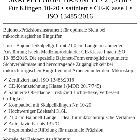
Für Klingen 10-20 • satiniert • CE-Klasse I •
ISO 13485:2016
Bajonett-Präzisionsinstrument für optimale Sicht bei
mikrochirurgischen Eingriffen
Unser Bajonett-Skalpellgriff mit 21,0 cm Länge in satinierter
Ausführung ist ein Medizinprodukt der CE-Klasse I nach ISO
13485:2016. Die spezielle Bajonett-Form ermöglicht optimierte
Sichtverhältnisse und hervorragende Zugänglichkeit bei
mikrochirurgischen Eingriffen und Arbeiten unter dem Mikroskop.
✔
Zertifiziert nach ISO 13485:2016
✔
CE-Kennzeichnung Klasse I (MDR 2017/745)
✔
Satinierte Oberfläche
– reduziert Lichtreflexe, verbessert
Griffigkeit
✔
Kompatibel mit Skalpellklingen Nr. 10-20
✔
Hochwertiger Edelstahl 316L
✔
21,0 cm Bajonett-Länge
– ideal für mikrochirurgische Verfahren
✔
Autoklavierbar bis 135°C
✔
Ergonomische Riffelung
für maximale Präzision
Vorteile der Bajonett-Ausführung: