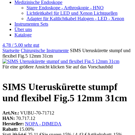
Medizinische Endoskope
Starre Endoskope - Arthroskopie - HNO
Lichtleitkabel für LED und Xenon Lichtquellen
Adapter für Kaltlichtkabel Halogen - LED - Xenon
Instrumenten Sets
Über uns
Kataloge
4.78 / 5.00
sehr gut
Startseite
Chirurgische Instrumente
SIMS Uteruskürette stumpf und
flexibel Fig.5 12mm 31cm
Für eine größere Ansicht klicken Sie auf das Vorschaubild
SIMS Uteruskürette stumpf
und flexibel Fig.5 12mm 31cm
Art.Nr.:
VUBU-70-71712
HAN:
70.717.12
Hersteller:
NOPA - DIMEDA
Rabatt:
15.00%
Statt
29,54 €
25,11 €
Sie sparen 15% / 4,43 €
Artikelrabatt: 15%