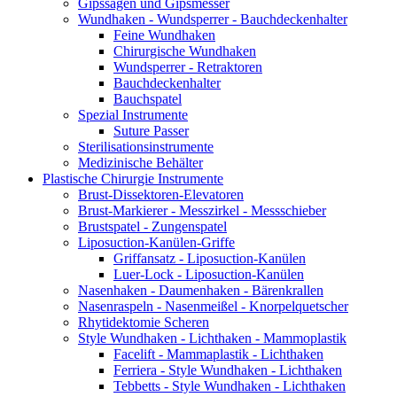
Gipssägen und Gipsmesser
Wundhaken - Wundsperrer - Bauchdeckenhalter
Feine Wundhaken
Chirurgische Wundhaken
Wundsperrer - Retraktoren
Bauchdeckenhalter
Bauchspatel
Spezial Instrumente
Suture Passer
Sterilisationsinstrumente
Medizinische Behälter
Plastische Chirurgie Instrumente
Brust-Dissektoren-Elevatoren
Brust-Markierer - Messzirkel - Messschieber
Brustspatel - Zungenspatel
Liposuction-Kanülen-Griffe
Griffansatz - Liposuction-Kanülen
Luer-Lock - Liposuction-Kanülen
Nasenhaken - Daumenhaken - Bärenkrallen
Nasenraspeln - Nasenmeißel - Knorpelquetscher
Rhytidektomie Scheren
Style Wundhaken - Lichthaken - Mammoplastik
Facelift - Mammaplastik - Lichthaken
Ferriera - Style Wundhaken - Lichthaken
Tebbetts - Style Wundhaken - Lichthaken