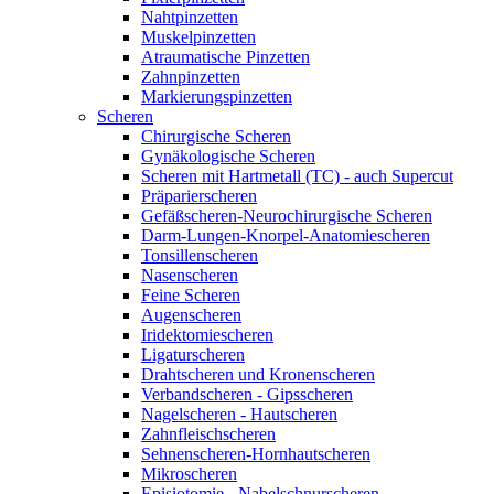
Nahtpinzetten
Muskelpinzetten
Atraumatische Pinzetten
Zahnpinzetten
Markierungspinzetten
Scheren
Chirurgische Scheren
Gynäkologische Scheren
Scheren mit Hartmetall (TC) - auch Supercut
Präparierscheren
Gefäßscheren-Neurochirurgische Scheren
Darm-Lungen-Knorpel-Anatomiescheren
Tonsillenscheren
Nasenscheren
Feine Scheren
Augenscheren
Iridektomiescheren
Ligaturscheren
Drahtscheren und Kronenscheren
Verbandscheren - Gipsscheren
Nagelscheren - Hautscheren
Zahnfleischscheren
Sehnenscheren-Hornhautscheren
Mikroscheren
Episiotomie - Nabelschnurscheren