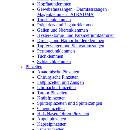
Kopfhautklemmen
Gewebefasszangen - Darmfasszangen -
Magenklemmen - ATRAUMA
Tonsillenklemmen
Präparier- und Ligaturklemmen
Gallen und Nierenklemmen
Hysterektomie- und Parametriumklemmen
Druck,- und Hämorrhoidenklemmen
Tupferzangen und Schwammzangen
Peritoneumklemmen
Tuchklemmen
Schlauchklemmen
Pinzetten
Anatomische Pinzetten
Chirurgische Pinzetten
Faßpinzetten und Zangen
Uhrmacher Pinzetten
Tumor Pinzetten
Knüpfpinzetten
Splitterpinzetten und Splitterzangen
Cilienpinzetten
Hals Nasen Ohren Pinzetten
Augenpinzetten
Kapselpinzetten
Fixierpinzetten