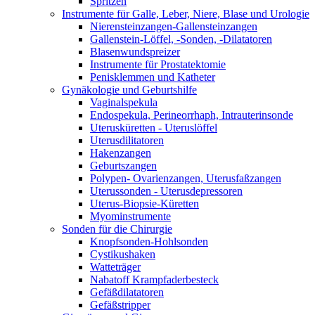
Spritzen
Instrumente für Galle, Leber, Niere, Blase und Urologie
Nierensteinzangen-Gallensteinzangen
Gallenstein-Löffel, -Sonden, -Dilatatoren
Blasenwundspreizer
Instrumente für Prostatektomie
Penisklemmen und Katheter
Gynäkologie und Geburtshilfe
Vaginalspekula
Endospekula, Perineorrhaph, Intrauterinsonde
Uterusküretten - Uteruslöffel
Uterusdilitatoren
Hakenzangen
Geburtszangen
Polypen- Ovarienzangen, Uterusfaßzangen
Uterussonden - Uterusdepressoren
Uterus-Biopsie-Küretten
Myominstrumente
Sonden für die Chirurgie
Knopfsonden-Hohlsonden
Cystikushaken
Watteträger
Nabatoff Krampfaderbesteck
Gefäßdilatatoren
Gefäßstripper