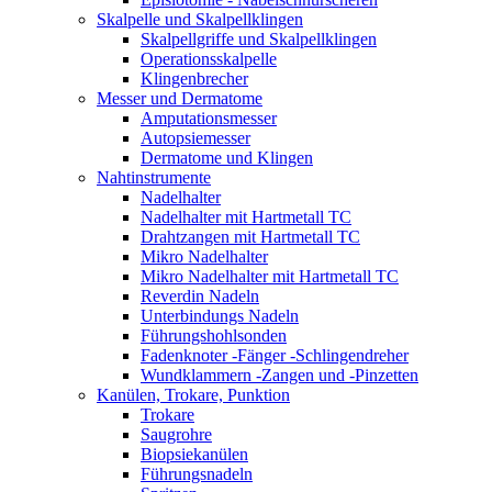
Skalpelle und Skalpellklingen
Skalpellgriffe und Skalpellklingen
Operationsskalpelle
Klingenbrecher
Messer und Dermatome
Amputationsmesser
Autopsiemesser
Dermatome und Klingen
Nahtinstrumente
Nadelhalter
Nadelhalter mit Hartmetall TC
Drahtzangen mit Hartmetall TC
Mikro Nadelhalter
Mikro Nadelhalter mit Hartmetall TC
Reverdin Nadeln
Unterbindungs Nadeln
Führungshohlsonden
Fadenknoter -Fänger -Schlingendreher
Wundklammern -Zangen und -Pinzetten
Kanülen, Trokare, Punktion
Trokare
Saugrohre
Biopsiekanülen
Führungsnadeln