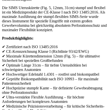
Die SIMS Uteruskürette (Fig. 5, 12mm, 31cm) stumpf und flexibel
ist ein Medizinprodukt der CE-Klasse I nach ISO 13485:2016. Als
maximale Ausführung der stumpf-flexiblen SIMS-Serie wurde
dieses Instrument für spezielle Eingriffe mit extrem großen
Gewebevolumina bei gleichzeitig absolutem Perforationsschutz und
maximaler Flexibilität konzipiert.
Produkthighlights:
✔ Zertifiziert nach ISO 13485:2016
✔ CE-Kennzeichnung Klasse I (Richtlinie 93/42/EWG)
✔ Maximale Kürettendimension 12mm (Fig. 5) – für ultimative
Sicherheit bei speziellen Großbefunden
✔ Optimale Länge 31cm – für tiefste Uterushöhlen bei
schwierigsten Anatomien
✔ Hochwertiger Edelstahl 1.4301 – rostfrei und biokompatibel
✔ Geprüfte Biokompatibilität nach ISO 10993 – für maximale
Patientensicherheit
✔ Hochpräzise stumpfe Kante – für definierte Gewebeabtragung
ohne Perforationsrisiko
✔ Ultra-verstärkte Flexible Ausführung – für höchste
Anforderungen bei komplexen Anatomien
✔ Medizinische Präzisionsverarbeitung – für kritische Sicherheits-