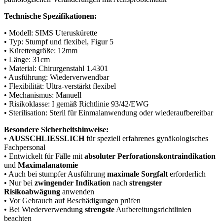
Technische Spezifikationen:
• Modell: SIMS Uteruskürette
• Typ: Stumpf und flexibel, Figur 5
• Kürettengröße: 12mm
• Länge: 31cm
• Material: Chirurgenstahl 1.4301
• Ausführung: Wiederverwendbar
• Flexibilität: Ultra-verstärkt flexibel
• Mechanismus: Manuell
• Risikoklasse: I gemäß Richtlinie 93/42/EWG
• Sterilisation: Steril für Einmalanwendung oder wiederaufbereitbar
Besondere Sicherheitshinweise:
•
AUSSCHLIESSLICH
für speziell erfahrenes gynäkologisches
Fachpersonal
• Entwickelt für Fälle mit
absoluter Perforationskontraindikation
und
Maximalanatomie
• Auch bei stumpfer Ausführung
maximale Sorgfalt
erforderlich
• Nur bei
zwingender Indikation
nach
strengster
Risikoabwägung
anwenden
• Vor Gebrauch auf Beschädigungen prüfen
• Bei Wiederverwendung
strengste
Aufbereitungsrichtlinien
beachten