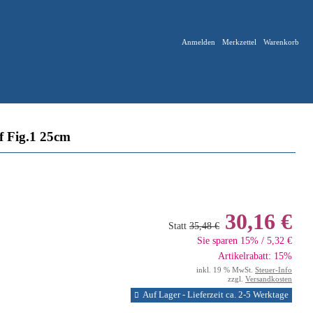
Anmelden
Merkzettel
Warenkorb
f Fig.1 25cm
30,16 €
Statt
35,48 €
Sie sparen 15% / 5,32 €
Artikelrabatt: 15%
inkl. 19 % MwSt.
Steuer-Info
zzgl.
Versandkosten
Auf Lager - Lieferzeit ca. 2-5 Werktage