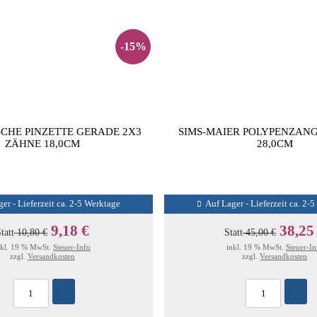
-15%
CHE PINZETTE GERADE 2X3
SIMS-MAIER POLYPENZAN
ZÄHNE 18,0CM
28,0CM
er - Lieferzeit ca. 2-5 Werktage
Auf Lager - Lieferzeit ca. 2-
9,18 €
38,25
tatt
10,80 €
Statt
45,00 €
nkl. 19 % MwSt.
Steuer-Info
inkl. 19 % MwSt.
Steuer-In
zzgl.
Versandkosten
zzgl.
Versandkosten