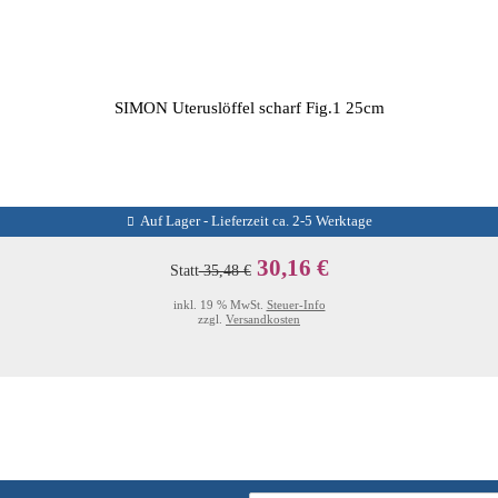
SIMON Uteruslöffel scharf Fig.1 25cm
Auf Lager - Lieferzeit ca. 2-5 Werktage
30,16 €
Statt
35,48 €
inkl. 19 % MwSt.
Steuer-Info
zzgl.
Versandkosten