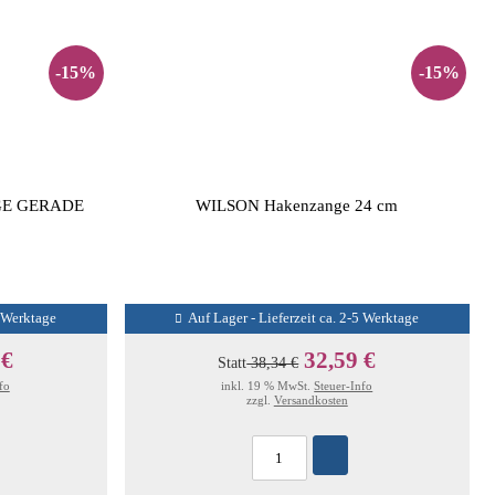
-15%
-15%
GE GERADE
WILSON Hakenzange 24 cm
5 Werktage
Auf Lager - Lieferzeit ca. 2-5 Werktage
 €
32,59 €
Statt
38,34 €
fo
inkl. 19 % MwSt.
Steuer-Info
zzgl.
Versandkosten