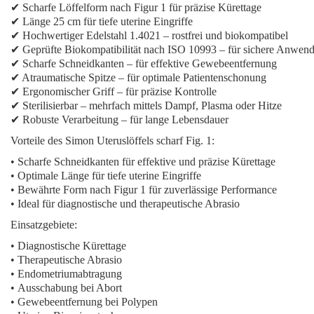
✔
Scharfe Löffelform
nach Figur 1 für präzise Kürettage
✔ Länge 25 cm für tiefe uterine Eingriffe
✔ Hochwertiger Edelstahl 1.4021 – rostfrei und biokompatibel
✔ Geprüfte Biokompatibilität nach ISO 10993 – für sichere Anwen
✔
Scharfe Schneidkanten
– für effektive Gewebeentfernung
✔ Atraumatische Spitze – für optimale Patientenschonung
✔ Ergonomischer Griff – für präzise Kontrolle
✔ Sterilisierbar – mehrfach mittels Dampf, Plasma oder Hitze
✔ Robuste Verarbeitung – für lange Lebensdauer
Vorteile des Simon Uteruslöffels scharf Fig. 1:
•
Scharfe Schneidkanten
für effektive und präzise Kürettage
• Optimale Länge für tiefe uterine Eingriffe
• Bewährte Form nach Figur 1 für zuverlässige Performance
• Ideal für diagnostische und therapeutische Abrasio
Einsatzgebiete:
•
Diagnostische Kürettage
•
Therapeutische Abrasio
•
Endometriumabtragung
•
Ausschabung bei Abort
•
Gewebeentfernung bei Polypen