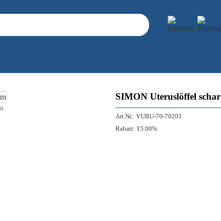
SIMON Uteruslöffel schar
ld
Art.Nr.:
VUBU-70-70201
Rabatt:
15.00%