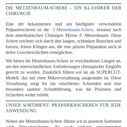
DIE METZENBAUM-SCHERE – EIN KLASSIKER DER
CHIRURGIE
Eine der bekanntesten und am häufigsten verwendeten
Präparierscheren ist die
Metzenbaum-Schere
, benannt nach
dem amerikanischen Chirurgen
Myron F. Metzenbaum
. Diese
Schere zeichnet sich durch ihre
langen, schlanken Branchen
und
kurzen, feinen Klingen
aus, die eine präzise Präparation auch in
tiefen Gewebeschichten ermöglichen.
Wir bieten die Metzenbaum-Schere in
verschiedenen Längen
an,
um den unterschiedlichen Anforderungen chirurgischer Eingriffe
gerecht zu werden. Zusätzlich führen wir sie als
SUPERCUT-
Modell
, das mit einer
Mikroverzahnung
ausgestattet ist. Diese
Verzahnung sorgt für ein
rutschfestes Schneiden
und eine
besonders
saubere Schnittführung
, was die Präzision und
Sicherheit weiter erhöht.
UNSER SORTIMENT: PRÄPARIERSCHEREN FÜR JEDE
ANWENDUNG
Neben der Metzenbaum-Schere führen wir in unserem Sortiment
auch Präparierscheren, die nach anderen renommierten