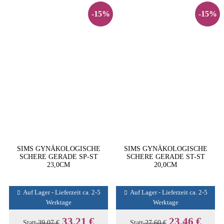
-15%
-15%
SIMS GYNÄKOLOGISCHE
SIMS GYNÄKOLOGISCHE
SCHERE GERADE SP-ST
SCHERE GERADE ST-ST
23,0CM
20,0CM
Auf Lager - Lieferzeit ca. 2-5
Auf Lager - Lieferzeit ca. 2-5
Werktage
Werktage
33,21 €
23,46 €
Statt
39,07 €
Statt
27,60 €