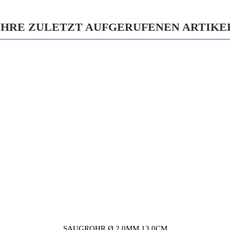
IHRE ZULETZT AUFGERUFENEN ARTIKE
SAUGROHR Ø 2,0MM 13,0CM