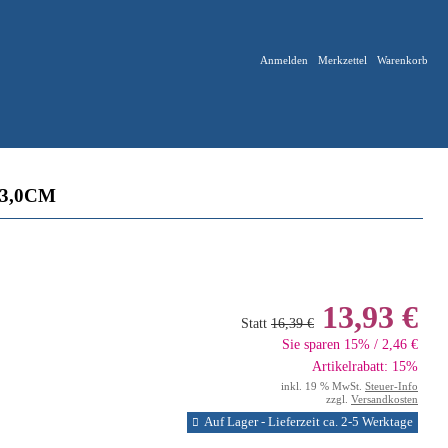
Anmelden
Merkzettel
Warenkorb
3,0CM
13,93 €
Statt
16,39 €
Sie sparen 15% / 2,46 €
Artikelrabatt: 15%
inkl. 19 % MwSt.
Steuer-Info
zzgl.
Versandkosten
Auf Lager - Lieferzeit ca. 2-5 Werktage