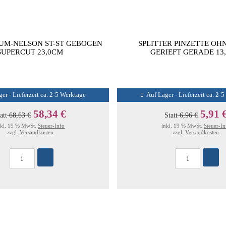
M-NELSON ST-ST GEBOGEN
SPLITTER PINZETTE OHN
SUPERCUT 23,0CM
GERIEFT GERADE 13
er - Lieferzeit ca. 2-5 Werktage
Auf Lager - Lieferzeit ca. 2-
58,34 €
5,91 
att
68,63 €
Statt
6,96 €
nkl. 19 % MwSt.
Steuer-Info
inkl. 19 % MwSt.
Steuer-In
zzgl.
Versandkosten
zzgl.
Versandkosten