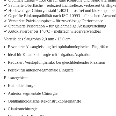
✔ Optimale Länge – 13,0 cm für gute Kontrolle und Manövrierfähig
✔ Satinierte Oberfläche – reduziert Lichtreflexe, verbessert Griffigke
✔ Hochwertiger Chirurgenstahl 1.4021 – rostfrei und biokompatibel
✔ Geprüfte Biokompatibilität nach ISO 10993 – für sichere Anwen
✔ Verstärkte Präzisionsspitze – für zuverlässige Performance
✔ Optimierte Perforation – für gleichmäßige Absaugverteilung
✔ Autoklavierbar bis 140°C – mehrfach wiederverwendbar
Vorteile des Saugrohrs 2,0 mm / 13,0 cm:
Erweiterte Absaugleistung bei ophthalmologischen Eingriffen
Ideal für Kataraktchirurgie mit Irrigation/Aspiration
Reduziert Verstopfungsrisiko bei gleichbleibender Präzision
Perfekt für anterior-segmentale Eingriffe
Einsatzgebiete:
Kataraktchirurgie
Anterior-segmentale Chirurgie
Ophthalmologische Rekonstruktionseingriffe
Glaukomchirurgie