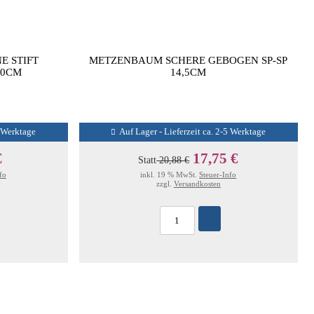
E STIFT
METZENBAUM SCHERE GEBOGEN SP-SP
,0CM
14,5CM
5 Werktage
Auf Lager - Lieferzeit ca. 2-5 Werktage
€
17,75 €
Statt
20,88 €
fo
inkl. 19 % MwSt.
Steuer-Info
zzgl.
Versandkosten