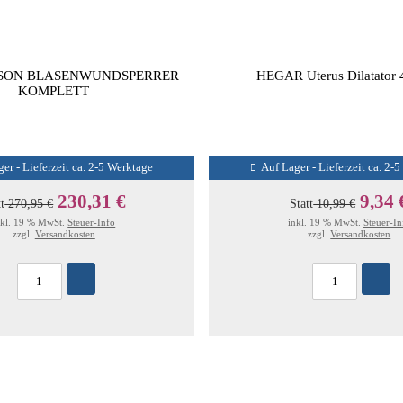
SON BLASENWUNDSPERRER
HEGAR Uterus Dilatator
KOMPLETT
er - Lieferzeit ca. 2-5 Werktage
Auf Lager - Lieferzeit ca. 2-
230,31 €
9,34 
tt
270,95 €
Statt
10,99 €
nkl. 19 % MwSt.
Steuer-Info
inkl. 19 % MwSt.
Steuer-In
zzgl.
Versandkosten
zzgl.
Versandkosten