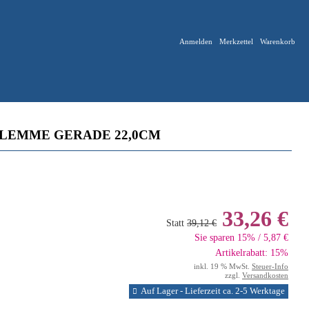
Anmelden
Merkzettel
Warenkorb
LEMME GERADE 22,0CM
33,26 €
Statt
39,12 €
Sie sparen 15% / 5,87 €
Artikelrabatt: 15%
inkl. 19 % MwSt.
Steuer-Info
zzgl.
Versandkosten
Auf Lager - Lieferzeit ca. 2-5 Werktage