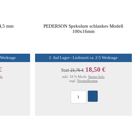
 4,5 mm
PEDERSON Spekulum schlankes Modell
100x16mm
5 Werktage
Auf Lager - Lieferzeit ca. 2-5 Werktage
€
18,50 €
Statt
21,76 €
fo
inkl. 19 % MwSt.
Steuer-Info
zzgl.
Versandkosten