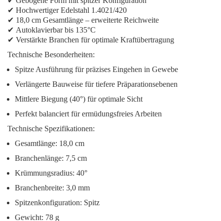
✔
Gebogene Form
mit spitzer Konfiguration
✔
Hochwertiger Edelstahl 1.4021/420
✔
18,0 cm Gesamtlänge
– erweiterte Reichweite
✔
Autoklavierbar bis 135°C
✔
Verstärkte Branchen
für optimale Kraftübertragung
Technische Besonderheiten:
Spitze Ausführung
für präzises Eingehen in Gewebe
Verlängerte Bauweise
für tiefere Präparationsebenen
Mittlere Biegung
(40°) für optimale Sicht
Perfekt balanciert
für ermüdungsfreies Arbeiten
Technische Spezifikationen:
Gesamtlänge: 18,0 cm
Branchenlänge: 7,5 cm
Krümmungsradius: 40°
Branchenbreite: 3,0 mm
Spitzenkonfiguration: Spitz
Gewicht: 78 g