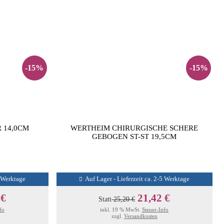
-15%
-15%
 14,0CM
WERTHEIM CHIRURGISCHE SCHERE
GEBOGEN ST-ST 19,5CM
5 Werktage
Auf Lager - Lieferzeit ca. 2-5 Werktage
 €
21,42 €
Statt
25,20 €
fo
inkl. 19 % MwSt.
Steuer-Info
zzgl.
Versandkosten