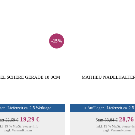
-15%
TEL SCHERE GERADE 18,0CM
MATHIEU NADELHALTER
er - Lieferzeit ca. 2-5 Werktage
Auf Lager - Lieferzeit ca. 2-
19,29 €
28,76
att
22,69 €
Statt
33,84 €
nkl. 19 % MwSt.
Steuer-Info
inkl. 19 % MwSt.
Steuer-In
zzgl.
Versandkosten
zzgl.
Versandkosten