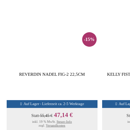
-15%
REVERDIN NADEL FIG-2 22,5CM
KELLY FIS
Auf Lager - Lieferzeit ca. 2-5 Werktage
Auf Lag
47,14 €
Statt
55,45 €
St
inkl. 19 % MwSt.
Steuer-Info
i
zzgl.
Versandkosten