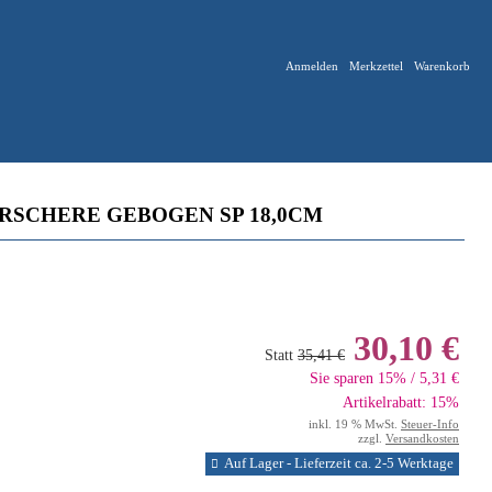
Anmelden
Merkzettel
Warenkorb
RSCHERE GEBOGEN SP 18,0CM
30,10 €
Statt
35,41 €
Sie sparen 15% / 5,31 €
Artikelrabatt: 15%
inkl. 19 % MwSt.
Steuer-Info
zzgl.
Versandkosten
Auf Lager - Lieferzeit ca. 2-5 Werktage