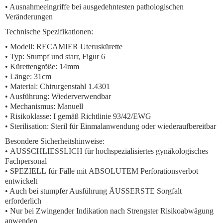
• Ausnahmeeingriffe bei ausgedehntesten pathologischen
Veränderungen
Technische Spezifikationen:
• Modell: RECAMIER Uteruskürette
• Typ: Stumpf und starr, Figur 6
• Kürettengröße: 14mm
• Länge: 31cm
• Material: Chirurgenstahl 1.4301
• Ausführung: Wiederverwendbar
• Mechanismus: Manuell
• Risikoklasse: I gemäß Richtlinie 93/42/EWG
• Sterilisation: Steril für Einmalanwendung oder wiederaufbereitbar
Besondere Sicherheitshinweise:
•
AUSSCHLIESSLICH
für hochspezialisiertes gynäkologisches
Fachpersonal
•
SPEZIELL
für Fälle mit
ABSOLUTEM
Perforationsverbot
entwickelt
• Auch bei stumpfer Ausführung
ÄUSSERSTE
Sorgfalt
erforderlich
• Nur bei
Zwingender Indikation
nach
Strengster Risikoabwägung
anwenden