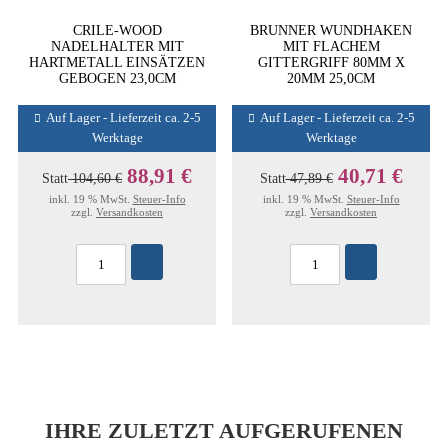
CRILE-WOOD
BRUNNER WUNDHAKEN
NADELHALTER MIT
MIT FLACHEM
HARTMETALL EINSÄTZEN
GITTERGRIFF 80MM X
GEBOGEN 23,0CM
20MM 25,0CM
Auf Lager - Lieferzeit ca. 2-5
Auf Lager - Lieferzeit ca. 2-5
Werktage
Werktage
88,91 €
40,71 €
Statt
104,60 €
Statt
47,89 €
inkl. 19 % MwSt.
Steuer-Info
inkl. 19 % MwSt.
Steuer-Info
zzgl.
Versandkosten
zzgl.
Versandkosten
IHRE ZULETZT AUFGERUFENEN