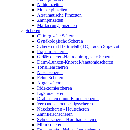
Nahtpinzetten
Muskelpinzetten
Atraumatische Pinzetten
Zahnpinzetten
Markierungspinzetten
Scheren
Chirurgische Scheren
Gynäkologische Scheren
Scheren mit Hartmetall (TC) - auch Supercut
Präparierscheren
Gefäßscheren-Neurochirurgische Scheren
Darm-Lungen-Knorpel-Anatomiescheren
Tonsillenscheren
Nasenscheren
Feine Scheren
Augenscheren
Iridektomiescheren
Ligaturscheren
Drahtscheren und Kronenscheren
Verbandscheren - Gipsscheren
Nagelscheren - Hautscheren
Zahnfleischscheren
Sehnenscheren-Hornhautscheren
Mikroscheren
Episiotomie - Nabelschnurscheren