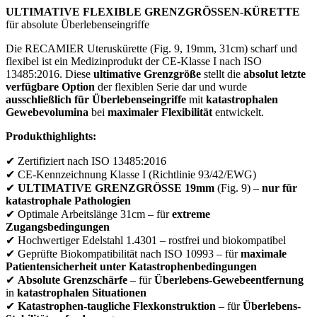
ULTIMATIVE FLEXIBLE GRENZGRÖSSEN-KÜRETTE
für absolute Überlebenseingriffe
Die RECAMIER Uteruskürette (Fig. 9, 19mm, 31cm) scharf und
flexibel ist ein Medizinprodukt der CE-Klasse I nach ISO
13485:2016. Diese
ultimative Grenzgröße
stellt die
absolut letzte
verfügbare Option
der flexiblen Serie dar und wurde
ausschließlich für Überlebenseingriffe
mit
katastrophalen
Gewebevolumina
bei
maximaler Flexibilität
entwickelt.
Produkthighlights:
✔ Zertifiziert nach ISO 13485:2016
✔ CE-Kennzeichnung Klasse I (Richtlinie 93/42/EWG)
✔
ULTIMATIVE GRENZGRÖSSE 19mm
(Fig. 9) –
nur für
katastrophale Pathologien
✔ Optimale Arbeitslänge 31cm – für
extreme
Zugangsbedingungen
✔ Hochwertiger Edelstahl 1.4301 – rostfrei und biokompatibel
✔ Geprüfte Biokompatibilität nach ISO 10993 – für
maximale
Patientensicherheit unter Katastrophenbedingungen
✔
Absolute Grenzschärfe
– für
Überlebens-Gewebeentfernung
in
katastrophalen Situationen
✔
Katastrophen-taugliche Flexkonstruktion
– für
Überlebens-