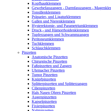
Kopfhautklemmen
Gewebefasszangen - Darmfasszangen - Magen
Tonsillenklemmen
Präparier- und Ligaturklemmen
Gallen und Nierenklemmen
Hysterektomie- und Parametriumklemmen
Druck,- und Hämorrhoidenklemmen
Tupferzangen und Schwammzangen
Peritoneumklemmen
Tuchklemmen
Schlauchklemmen
Pinzetten
Anatomische Pinzetten
Chirurgische Pinzetten
Faßpinzetten und Zangen
Uhrmacher Pinzetten
Tumor Pinzetten
Knüpfpinzetten
Splitterpinzetten und Splitterzangen
Cilienpinzetten
Hals Nasen Ohren Pinzetten
Augenpinzetten
Kapselpinzetten
Fixierpinzetten
Nahtpinzetten