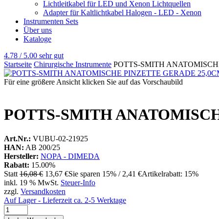
Lichtleitkabel für LED und Xenon Lichtquellen
Adapter für Kaltlichtkabel Halogen - LED - Xenon
Instrumenten Sets
Über uns
Kataloge
4.78 / 5.00
sehr gut
Startseite
Chirurgische Instrumente
POTTS-SMITH ANATOMISCH
Für eine größere Ansicht klicken Sie auf das Vorschaubild
POTTS-SMITH ANATOMISCH
Art.Nr.:
VUBU-02-21925
HAN:
AB 200/25
Hersteller:
NOPA - DIMEDA
Rabatt:
15.00%
Statt
16,08 €
13,67 €
Sie sparen 15% / 2,41 €
Artikelrabatt: 15%
inkl. 19 % MwSt.
Steuer-Info
zzgl.
Versandkosten
Auf Lager - Lieferzeit ca. 2-5 Werktage