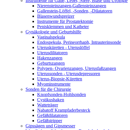
Instrumente für Galle, Leber, Niere, Blase und Urologie
Nierensteinzangen-Gallensteinzangen
Gallenstein-Löffel, -Sonden, -Dilatatoren
Blasenwundspreizer
Instrumente für Prostatektomie
Penisklemmen und Katheter
Gynäkologie und Geburtshilfe
Vaginalspekula
Endospekula, Perineorrhaph, Intrauterinsonde
Uterusküretten - Uteruslöffel
Uterusdilitatoren
Hakenzangen
Geburtszangen
Polypen- Ovarienzangen, Uterusfaßzangen
Uterussonden - Uterusdepressoren
Uterus-Biopsie-Küretten
Myominstrumente
Sonden für die Chirurgie
Knopfsonden-Hohlsonden
Cystikushaken
Watteträger
Nabatoff Krampfaderbesteck
Gefäßdilatatoren
Gefäßstripper
Gipssägen und Gipsmesser