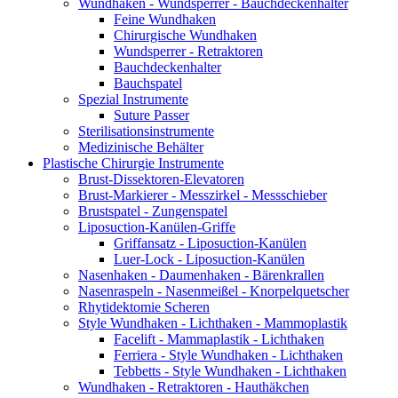
Wundhaken - Wundsperrer - Bauchdeckenhalter
Feine Wundhaken
Chirurgische Wundhaken
Wundsperrer - Retraktoren
Bauchdeckenhalter
Bauchspatel
Spezial Instrumente
Suture Passer
Sterilisationsinstrumente
Medizinische Behälter
Plastische Chirurgie Instrumente
Brust-Dissektoren-Elevatoren
Brust-Markierer - Messzirkel - Messschieber
Brustspatel - Zungenspatel
Liposuction-Kanülen-Griffe
Griffansatz - Liposuction-Kanülen
Luer-Lock - Liposuction-Kanülen
Nasenhaken - Daumenhaken - Bärenkrallen
Nasenraspeln - Nasenmeißel - Knorpelquetscher
Rhytidektomie Scheren
Style Wundhaken - Lichthaken - Mammoplastik
Facelift - Mammaplastik - Lichthaken
Ferriera - Style Wundhaken - Lichthaken
Tebbetts - Style Wundhaken - Lichthaken
Wundhaken - Retraktoren - Hauthäkchen