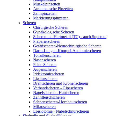
Muskelpinzetten
Atraumatische Pinzetten
Zahnpinzetten
Markierungspinzetten
Scheren
Chirurgische Scheren
Gynäkologische Scheren
Scheren mit Hartmetall (TC) - auch Supercut
Präparierscheren
Gefäßscheren-Neurochirurgische Scheren
Darm-Lungen-Knorpel-Anatomiescheren
Tonsillenscheren
Nasenscheren
Feine Scheren
Augenscheren
Iridektomiescheren
Ligaturscheren
Drahtscheren und Kronenscheren
Verbandscheren - Gipsscheren
Nagelscheren - Hautscheren
Zahnfleischscheren
Sehnenscheren-Hornhautscheren
Mikroscheren
Episiotomie - Nabelschnurscheren
Skalpelle und Skalpellklingen