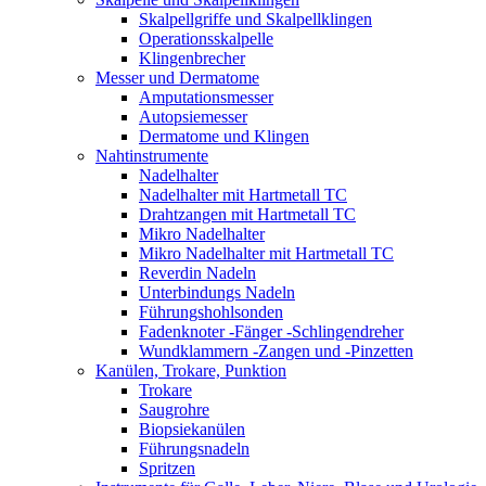
Skalpellgriffe und Skalpellklingen
Operationsskalpelle
Klingenbrecher
Messer und Dermatome
Amputationsmesser
Autopsiemesser
Dermatome und Klingen
Nahtinstrumente
Nadelhalter
Nadelhalter mit Hartmetall TC
Drahtzangen mit Hartmetall TC
Mikro Nadelhalter
Mikro Nadelhalter mit Hartmetall TC
Reverdin Nadeln
Unterbindungs Nadeln
Führungshohlsonden
Fadenknoter -Fänger -Schlingendreher
Wundklammern -Zangen und -Pinzetten
Kanülen, Trokare, Punktion
Trokare
Saugrohre
Biopsiekanülen
Führungsnadeln
Spritzen