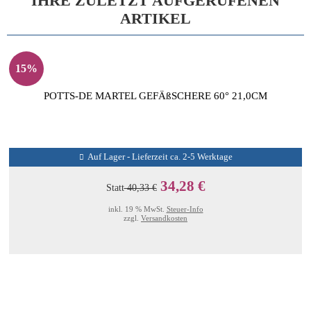
IHRE ZULETZT AUFGERUFENEN
ARTIKEL
15%
POTTS-DE MARTEL GEFÄßSCHERE 60° 21,0CM
Auf Lager - Lieferzeit ca. 2-5 Werktage
34,28 €
Statt
40,33 €
inkl. 19 % MwSt.
Steuer-Info
zzgl.
Versandkosten