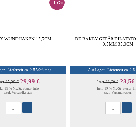
-15%
Y WUNDHAKEN 17,5CM
DE BAKEY GEFÄß DILATAT
0,5MM 35,0CM
er - Lieferzeit ca. 2-5 Werktage
Auf Lager - Lieferzeit ca. 2-
29,99 €
28,56
att
35,29 €
Statt
33,60 €
nkl. 19 % MwSt.
Steuer-Info
inkl. 19 % MwSt.
Steuer-In
zzgl.
Versandkosten
zzgl.
Versandkosten