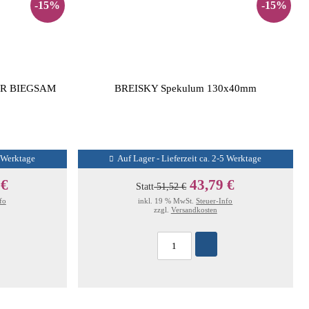
-15%
-15%
OR BIEGSAM
BREISKY Spekulum 130x40mm
5 Werktage
Auf Lager - Lieferzeit ca. 2-5 Werktage
 €
43,79 €
Statt
51,52 €
fo
inkl. 19 % MwSt.
Steuer-Info
zzgl.
Versandkosten