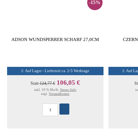
-15%
ADSON WUNDSPERRER SCHARF 27,0CM
CZERN
Auf Lager - Lieferzeit ca. 2-5 Werktage
Auf Lag
106,05 €
Statt
124,77 €
St
inkl. 19 % MwSt.
Steuer-Info
i
zzgl.
Versandkosten