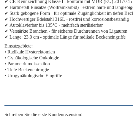
✔
CE-Kennzeichnung Klasse I
- konform mit MDR (EU) 2017/745
✔
Hartmetall-Einsätze (Wolframkarbid)
- extrem harte und langlebi
✔
Stark gebogene Form
- für optimale Zugänglichkeit im tiefen Bec
✔
Hochwertiger Edelstahl 316L
- rostfrei und korrosionsbeständig
✔
Autoklavierbar bis 135°C
- mehrfach sterilisierbar
✔
Verstärkte Branchen
- für sicheres Durchtrennen von Ligaturen
✔
Länge: 23,0 cm
- optimale Länge für radikale Beckeneingriffe
Einsatzgebiete:
• Radikale Hysterektomien
• Gynäkologische Onkologie
• Parametriumdissektion
• Tiefe Beckenchirurgie
• Urogynäkologische Eingriffe
Schreiben Sie die erste Kundenrezension!