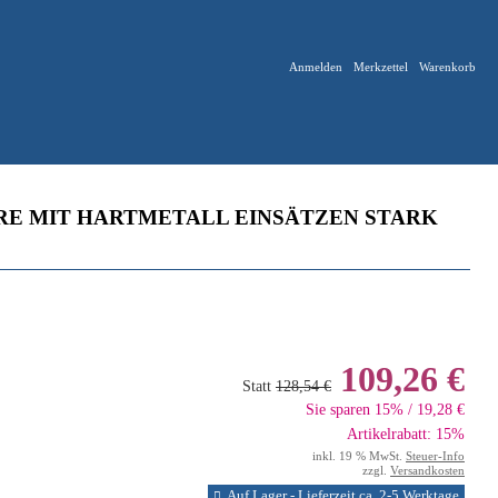
Anmelden
Merkzettel
Warenkorb
E MIT HARTMETALL EINSÄTZEN STARK
109,26 €
Statt
128,54 €
Sie sparen 15% / 19,28 €
Artikelrabatt: 15%
inkl. 19 % MwSt.
Steuer-Info
zzgl.
Versandkosten
Auf Lager - Lieferzeit ca. 2-5 Werktage