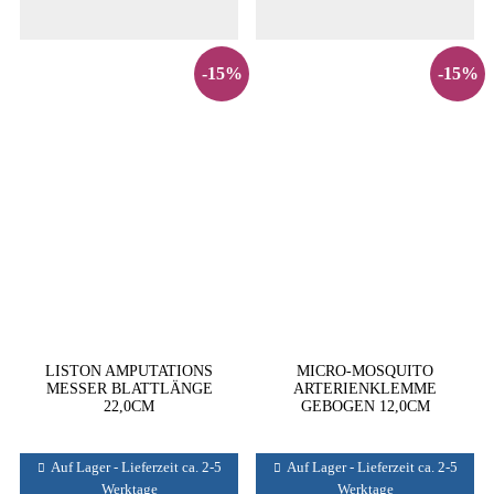
-15%
-15%
LISTON AMPUTATIONS
MICRO-MOSQUITO
MESSER BLATTLÄNGE
ARTERIENKLEMME
22,0CM
GEBOGEN 12,0CM
Auf Lager - Lieferzeit ca. 2-5
Auf Lager - Lieferzeit ca. 2-5
Werktage
Werktage