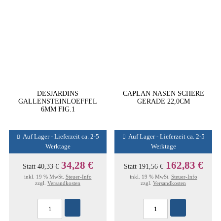
DESJARDINS
CAPLAN NASEN SCHERE
GALLENSTEINLOEFFEL
GERADE 22,0CM
6MM FIG.1
Auf Lager - Lieferzeit ca. 2-5
Auf Lager - Lieferzeit ca. 2-5
Werktage
Werktage
34,28 €
162,83 €
Statt
40,33 €
Statt
191,56 €
inkl. 19 % MwSt.
Steuer-Info
inkl. 19 % MwSt.
Steuer-Info
zzgl.
Versandkosten
zzgl.
Versandkosten