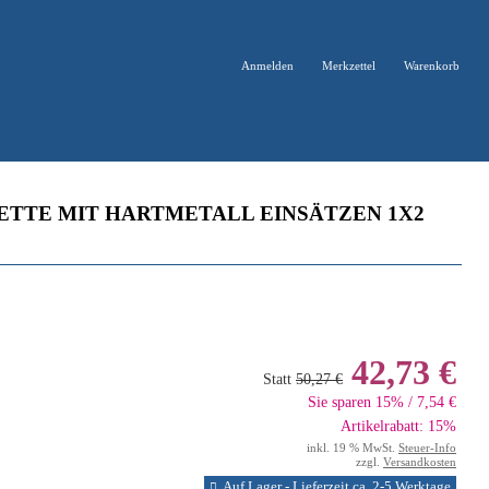
Anmelden
Merkzettel
Warenkorb
ETTE MIT HARTMETALL EINSÄTZEN 1X2
42,73 €
Statt
50,27 €
Sie sparen 15% / 7,54 €
Artikelrabatt: 15%
inkl. 19 % MwSt.
Steuer-Info
zzgl.
Versandkosten
Auf Lager - Lieferzeit ca. 2-5 Werktage