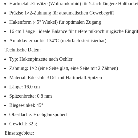
Hartmetall-Einsätze
(Wolframkarbid) für 5-fach längere Haltbarkei
Präzise 1×2-Zahnung
für atraumatischen Gewebegriff
Hakenform
(45° Winkel) für optimalen Zugang
16 cm Länge
- ideale Balance für tiefere mikrochirurgische Eingri
Autoklavierbar
bis 134°C (mehrfach sterilisierbar)
Technische Daten:
Typ: Hakenpinzette nach Oehler
Zahnung: 1×2 (eine Seite glatt, eine Seite mit 2 Zähnen)
Material: Edelstahl 316L mit Hartmetall-Spitzen
Länge: 16,0 cm
Spitzenbreite: 0,8 mm
Biegewinkel: 45°
Oberfläche: Hochglanzpoliert
Gewicht: 32 g
Einsatzgebiete: