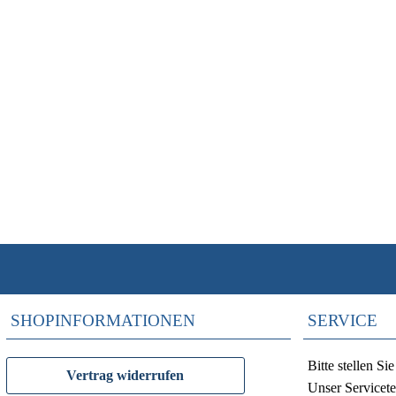
Auf Lager - Lieferzeit ca. 2-5 Werktage
42,73 €
Statt
50,27 €
inkl. 19 % MwSt.
Steuer-Info
zzgl.
Versandkosten
SHOPINFORMATIONEN
SERVICE
Bitte stellen S
Vertrag widerrufen
Unser Servicete