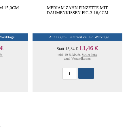
M 15,0CM
MERIAM ZAHN PINZETTE MIT
DAUMENKISSEN FIG-3 16,0CM
5 Werktage
Auf Lager - Lieferzeit ca. 2-5 Werktage
 €
13,46 €
Statt
15,84 €
fo
inkl. 19 % MwSt.
Steuer-Info
zzgl.
Versandkosten
L