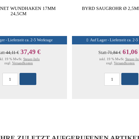
RNET WUNDHAKEN 17MM
BYRD SAUGROHR Ø 2,5M
24,5CM
er - Lieferzeit ca. 2-5 Werktage
Auf Lager - Lieferzeit ca. 2-
37,49 €
61,06
att
44,11 €
Statt
71,84 €
nkl. 19 % MwSt.
Steuer-Info
inkl. 19 % MwSt.
Steuer-In
zzgl.
Versandkosten
zzgl.
Versandkosten
IHRE ZULETZT AUFGERUFENEN ARTIKE