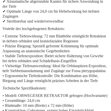
✔ Atraumatische abgerundete Kanten für sichere Anwendung in
der Tiefe
✔ Optimale Länge von 24,0 cm für Hebelwirkung bei tiefsten
Zugängen
✔ Sterilisierbar und wiederverwendbar
Vorteile des hochgebogenen Retraktors:
•
Extreme Tiefenwirkung:
72 mm Blatthöhe ermöglicht Retraktion
in tiefsten orbitalen und kraniofazialen Regionen
•
Präzise Biegung:
Speziell geformte Krümmung für optimale
Anpassung an anatomische Gegebenheiten
•
Stabile Tiefenexposition:
Bietet sichere Halterung von Gewebe
bei tiefen orbitalen und Schädelbasis-Eingriffen
•
Vielseitige Tiefenanwendung:
Ideal für Orbitaspitzen-Exposition,
tiefe Siebbeinausräumung und Zugänge zur Fossa pterygopalatina
•
Ergonomische Tiefenkontrolle:
Die Kombination aus Höhe,
Biegung und Länge ermöglicht präzises Arbeiten in der Tiefe
Technische Spezifikationen:
•
Modell:
OBWEGESER RETRAKTOR gebogen (Hochvariante)
•
Gesamtlänge:
24,0 cm
•
Blattmaße:
10 mm (Breite) x 72 mm (Höhe)
•
Konstruktion:
Gebogenes, extrem hohes Einzelstückblatt