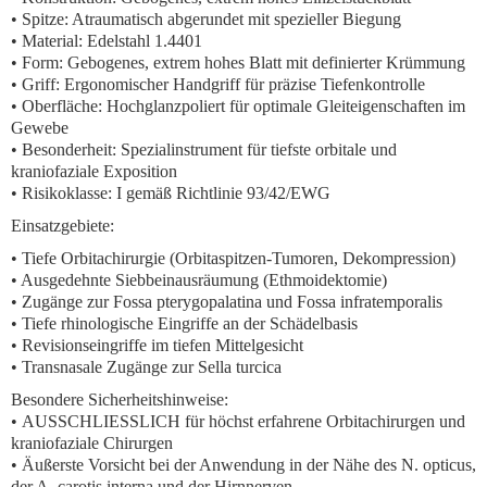
•
Spitze:
Atraumatisch abgerundet mit spezieller Biegung
•
Material:
Edelstahl 1.4401
•
Form:
Gebogenes, extrem hohes Blatt mit definierter Krümmung
•
Griff:
Ergonomischer Handgriff für präzise Tiefenkontrolle
•
Oberfläche:
Hochglanzpoliert für optimale Gleiteigenschaften im
Gewebe
•
Besonderheit:
Spezialinstrument für tiefste orbitale und
kraniofaziale Exposition
•
Risikoklasse:
I gemäß Richtlinie 93/42/EWG
Einsatzgebiete:
• Tiefe Orbitachirurgie (Orbitaspitzen-Tumoren, Dekompression)
• Ausgedehnte Siebbeinausräumung (Ethmoidektomie)
• Zugänge zur Fossa pterygopalatina und Fossa infratemporalis
• Tiefe rhinologische Eingriffe an der Schädelbasis
• Revisionseingriffe im tiefen Mittelgesicht
• Transnasale Zugänge zur Sella turcica
Besondere Sicherheitshinweise:
•
AUSSCHLIESSLICH für höchst erfahrene Orbitachirurgen und
kraniofaziale Chirurgen
•
Äußerste Vorsicht bei der Anwendung in der Nähe des N. opticus,
der A. carotis interna und der Hirnnerven