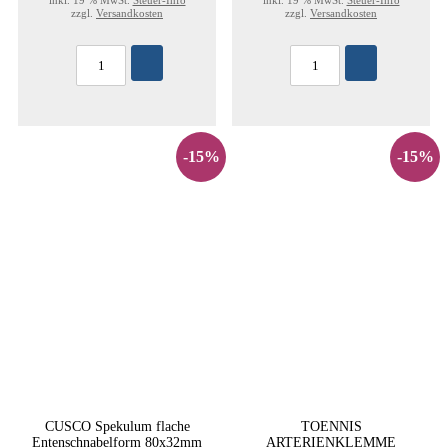
inkl. 19 % MwSt.
Steuer-Info
inkl. 19 % MwSt.
Steuer-Info
zzgl.
Versandkosten
zzgl.
Versandkosten
-15%
-15%
CUSCO Spekulum flache
TOENNIS
Entenschnabelform 80x32mm
ARTERIENKLEMME