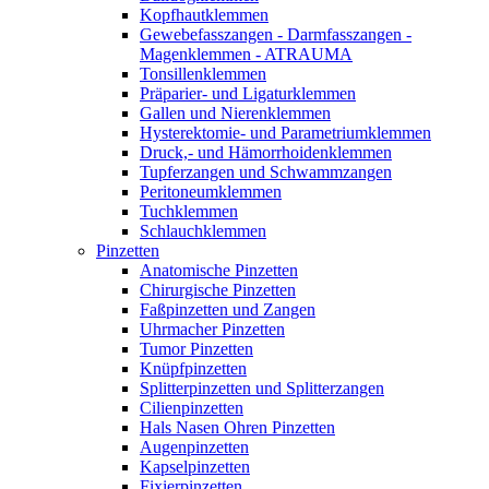
Kopfhautklemmen
Gewebefasszangen - Darmfasszangen -
Magenklemmen - ATRAUMA
Tonsillenklemmen
Präparier- und Ligaturklemmen
Gallen und Nierenklemmen
Hysterektomie- und Parametriumklemmen
Druck,- und Hämorrhoidenklemmen
Tupferzangen und Schwammzangen
Peritoneumklemmen
Tuchklemmen
Schlauchklemmen
Pinzetten
Anatomische Pinzetten
Chirurgische Pinzetten
Faßpinzetten und Zangen
Uhrmacher Pinzetten
Tumor Pinzetten
Knüpfpinzetten
Splitterpinzetten und Splitterzangen
Cilienpinzetten
Hals Nasen Ohren Pinzetten
Augenpinzetten
Kapselpinzetten
Fixierpinzetten