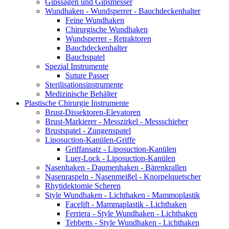
Gipssägen und Gipsmesser
Wundhaken - Wundsperrer - Bauchdeckenhalter
Feine Wundhaken
Chirurgische Wundhaken
Wundsperrer - Retraktoren
Bauchdeckenhalter
Bauchspatel
Spezial Instrumente
Suture Passer
Sterilisationsinstrumente
Medizinische Behälter
Plastische Chirurgie Instrumente
Brust-Dissektoren-Elevatoren
Brust-Markierer - Messzirkel - Messschieber
Brustspatel - Zungenspatel
Liposuction-Kanülen-Griffe
Griffansatz - Liposuction-Kanülen
Luer-Lock - Liposuction-Kanülen
Nasenhaken - Daumenhaken - Bärenkrallen
Nasenraspeln - Nasenmeißel - Knorpelquetscher
Rhytidektomie Scheren
Style Wundhaken - Lichthaken - Mammoplastik
Facelift - Mammaplastik - Lichthaken
Ferriera - Style Wundhaken - Lichthaken
Tebbetts - Style Wundhaken - Lichthaken