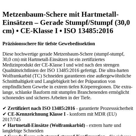
Metzenbaum-Schere mit Hartmetall-
Einsätzen – Gerade Stumpf/Stumpf (30,0
cm) • CE-Klasse I • ISO 13485:2016
Präzisionsschere für tiefste Gewebedissektion
Diese hochwertige gerade Metzenbaum-Schere (stumpf-stumpf,
30,0 cm) mit Hartmetall-Einsätzen ist ein zertifiziertes
Medizinprodukt der CE-Klasse I und wird nach den strengen
Qualitätsrichtlinien der ISO 13485:2016 gefertigt. Die ultra-harten
Wolframkarbid (TC) Schneiden garantieren eine außergewöhnliche
Schnitthaltigkeit und Langlebigkeit bei der Präparation von
empfindlichem Gewebe in extrem tiefen Körperregionen. Die extra-
lange, schlanke Bauform mit stumpfen Branchenenden ermöglicht
schonendes und sicheres Arbeiten in der Tiefe.
✔
Zertifiziert nach ISO 13485:2016
- garantierte Prozesssicherheit
✔
CE-Kennzeichnung Klasse I
- konform mit MDR (EU)
2017/745
✔
Hartmetall-Einsätze (Wolframkarbid)
- extrem harte und
langlebige Schneiden