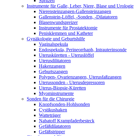
Spritzen
Instrumente für Galle, Leber, Niere, Blase und Urologie
Nierensteinzangen-Gallensteinzangen
Gallenstein-Löffel, -Sonden, -Dilatatoren
Blasenwundspreizer
Instrumente für Prostatektomie
Penisklemmen und Katheter
Gynäkologie und Geburtshilfe
Vaginalspekula
Endospekula, Perineorrhaph, Intrauterinsonde
Uterusküretten - Uteruslöffel
Uterusdilitatoren
Hakenzangen
Geburtszangen
Polypen- Ovarienzangen, Uterusfaßzangen
Uterussonden - Uterusdepressoren
Uterus-Biopsie-Küretten
Myominstrumente
Sonden für die Chirurgie
Knopfsonden-Hohlsonden
Cystikushaken
Watteträger
Nabatoff Krampfaderbesteck
Gefäßdilatatoren
Gefäßstripper