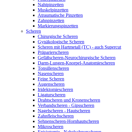
Nahtpinzetten
Muskelpinzetten
Atraumatische Pinzetten
Zahnpinzetten
Markierungspinzetten
Scheren
Chirurgische Scheren
Gynäkologische Scheren
Scheren mit Hartmetall (TC) - auch Supercut
Präparierscheren
Gefäßscheren-Neurochirurgische Scheren
Darm-Lungen-Knorpel-Anatomiescheren
Tonsillenscheren
Nasenscheren
Feine Scheren
Augenscheren
Iridektomiescheren
Ligaturscheren
Drahtscheren und Kronenscheren
Verbandscheren - Gipsscheren
Nagelscheren - Hautscheren
Zahnfleischscheren
Sehnenscheren-Hornhautscheren
Mikroscheren
Episiotomie - Nabelschnurscheren