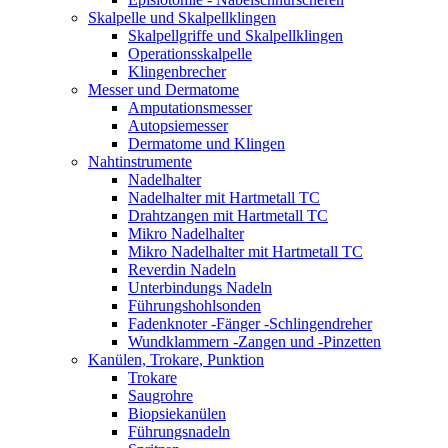
Skalpelle und Skalpellklingen
Skalpellgriffe und Skalpellklingen
Operationsskalpelle
Klingenbrecher
Messer und Dermatome
Amputationsmesser
Autopsiemesser
Dermatome und Klingen
Nahtinstrumente
Nadelhalter
Nadelhalter mit Hartmetall TC
Drahtzangen mit Hartmetall TC
Mikro Nadelhalter
Mikro Nadelhalter mit Hartmetall TC
Reverdin Nadeln
Unterbindungs Nadeln
Führungshohlsonden
Fadenknoter -Fänger -Schlingendreher
Wundklammern -Zangen und -Pinzetten
Kanülen, Trokare, Punktion
Trokare
Saugrohre
Biopsiekanülen
Führungsnadeln