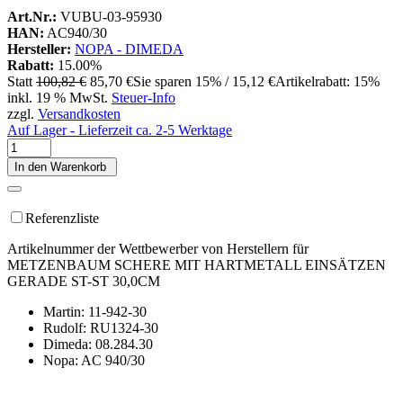
Art.Nr.:
VUBU-03-95930
HAN:
AC940/30
Hersteller:
NOPA - DIMEDA
Rabatt:
15.00%
Statt
100,82 €
85,70 €
Sie sparen 15% / 15,12 €
Artikelrabatt: 15%
inkl. 19 % MwSt.
Steuer-Info
zzgl.
Versandkosten
Auf Lager - Lieferzeit ca. 2-5 Werktage
In den Warenkorb
Referenzliste
Artikelnummer der Wettbewerber von Herstellern für
METZENBAUM SCHERE MIT HARTMETALL EINSÄTZEN
GERADE ST-ST 30,0CM
Martin: 11-942-30
Rudolf: RU1324-30
Dimeda: 08.284.30
Nopa: AC 940/30