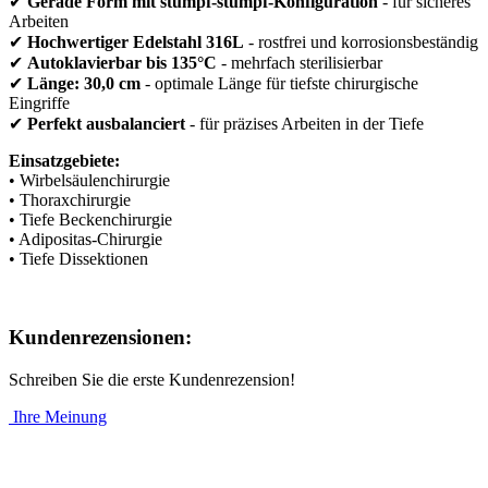
✔
Gerade Form mit stumpf-stumpf-Konfiguration
- für sicheres
Arbeiten
✔
Hochwertiger Edelstahl 316L
- rostfrei und korrosionsbeständig
✔
Autoklavierbar bis 135°C
- mehrfach sterilisierbar
✔
Länge: 30,0 cm
- optimale Länge für tiefste chirurgische
Eingriffe
✔
Perfekt ausbalanciert
- für präzises Arbeiten in der Tiefe
Einsatzgebiete:
• Wirbelsäulenchirurgie
• Thoraxchirurgie
• Tiefe Beckenchirurgie
• Adipositas-Chirurgie
• Tiefe Dissektionen
Kundenrezensionen:
Schreiben Sie die erste Kundenrezension!
Ihre Meinung