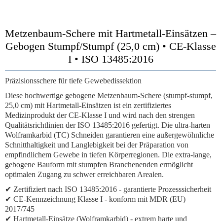
Metzenbaum-Schere mit Hartmetall-Einsätzen –
Gebogen Stumpf/Stumpf (25,0 cm) • CE-Klasse
I • ISO 13485:2016
Präzisionsschere für tiefe Gewebedissektion
Diese hochwertige gebogene Metzenbaum-Schere (stumpf-stumpf,
25,0 cm) mit Hartmetall-Einsätzen ist ein zertifiziertes
Medizinprodukt der CE-Klasse I und wird nach den strengen
Qualitätsrichtlinien der ISO 13485:2016 gefertigt. Die ultra-harten
Wolframkarbid (TC) Schneiden garantieren eine außergewöhnliche
Schnitthaltigkeit und Langlebigkeit bei der Präparation von
empfindlichem Gewebe in tiefen Körperregionen. Die extra-lange,
gebogene Bauform mit stumpfen Branchenenden ermöglicht
optimalen Zugang zu schwer erreichbaren Arealen.
✔
Zertifiziert nach ISO 13485:2016
- garantierte Prozesssicherheit
✔
CE-Kennzeichnung Klasse I
- konform mit MDR (EU)
2017/745
✔
Hartmetall-Einsätze (Wolframkarbid)
- extrem harte und