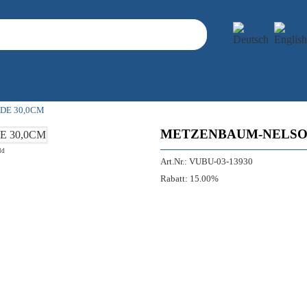
DE 30,0CM
METZENBAUM-NELSON
ld
Art.Nr.:
VUBU-03-13930
Rabatt:
15.00%