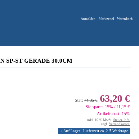
Anmelden
Merkzettel
Warenkorb
 SP-ST GERADE 30,0CM
63,20 €
Statt
74,35 €
Sie sparen 15% / 11,15 €
Artikelrabatt: 15%
inkl. 19 % MwSt.
Steuer-Info
zzgl.
Versandkosten
Auf Lager - Lieferzeit ca. 2-5 Werktage