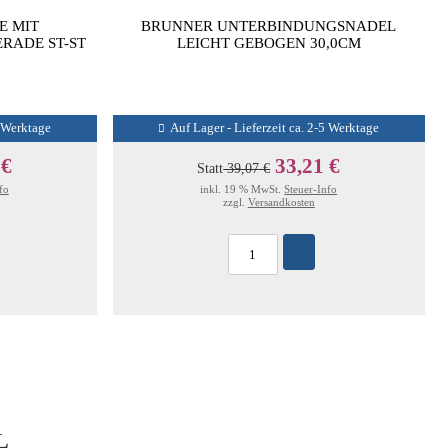
E MIT
BRUNNER UNTERBINDUNGSNADEL
RADE ST-ST
LEICHT GEBOGEN 30,0CM
5 Werktage
Auf Lager - Lieferzeit ca. 2-5 Werktage
 €
33,21 €
Statt
39,07 €
fo
inkl. 19 % MwSt.
Steuer-Info
zzgl.
Versandkosten
L