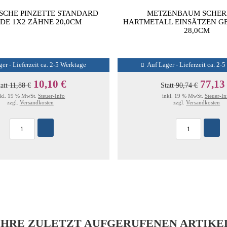
SCHE PINZETTE STANDARD
METZENBAUM SCHER
DE 1X2 ZÄHNE 20,0CM
HARTMETALL EINSÄTZEN GE
28,0CM
er - Lieferzeit ca. 2-5 Werktage
Auf Lager - Lieferzeit ca. 2-
10,10 €
77,13
att
11,88 €
Statt
90,74 €
nkl. 19 % MwSt.
Steuer-Info
inkl. 19 % MwSt.
Steuer-In
zzgl.
Versandkosten
zzgl.
Versandkosten
IHRE ZULETZT AUFGERUFENEN ARTIKE