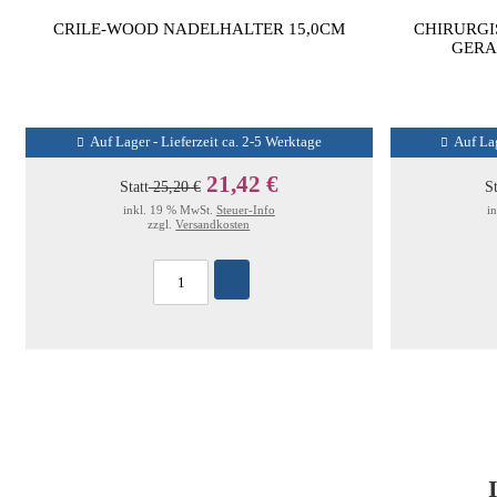
CRILE-WOOD NADELHALTER 15,0CM
CHIRURGI
GERA
Auf Lager - Lieferzeit ca. 2-5 Werktage
Auf Lag
21,42 €
Statt
25,20 €
St
inkl. 19 % MwSt.
Steuer-Info
i
zzgl.
Versandkosten