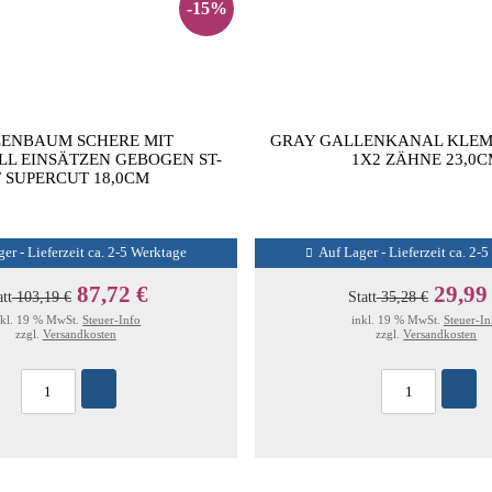
-15%
ENBAUM SCHERE MIT
GRAY GALLENKANAL KLEM
L EINSÄTZEN GEBOGEN ST-
1X2 ZÄHNE 23,0
T SUPERCUT 18,0CM
er - Lieferzeit ca. 2-5 Werktage
Auf Lager - Lieferzeit ca. 2-
87,72 €
29,99
att
103,19 €
Statt
35,28 €
nkl. 19 % MwSt.
Steuer-Info
inkl. 19 % MwSt.
Steuer-In
zzgl.
Versandkosten
zzgl.
Versandkosten