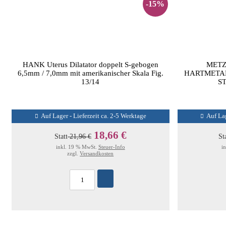
-15%
HANK Uterus Dilatator doppelt S-gebogen
METZ
6,5mm / 7,0mm mit amerikanischer Skala Fig.
HARTMETAL
13/14
S
Auf Lager - Lieferzeit ca. 2-5 Werktage
Auf Lag
18,66 €
Statt
21,96 €
St
inkl. 19 % MwSt.
Steuer-Info
i
zzgl.
Versandkosten