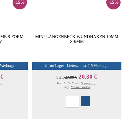
-15%
-15%
ME S-FORM
MINI-LANGENBECK WUNDHAKEN 10MM
CM
X 6MM
5 Werktage
Auf Lager - Lieferzeit ca. 2-5 Werktage
 €
20,30 €
Statt
23,88 €
fo
inkl. 19 % MwSt.
Steuer-Info
zzgl.
Versandkosten