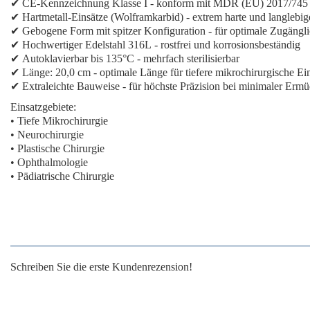
✔
CE-Kennzeichnung Klasse I
- konform mit MDR (EU) 2017/745
✔
Hartmetall-Einsätze (Wolframkarbid)
- extrem harte und langlebi
✔
Gebogene Form mit spitzer Konfiguration
- für optimale Zugängli
✔
Hochwertiger Edelstahl 316L
- rostfrei und korrosionsbeständig
✔
Autoklavierbar bis 135°C
- mehrfach sterilisierbar
✔
Länge: 20,0 cm
- optimale Länge für tiefere mikrochirurgische Ein
✔
Extraleichte Bauweise
- für höchste Präzision bei minimaler Erm
Einsatzgebiete:
• Tiefe Mikrochirurgie
• Neurochirurgie
• Plastische Chirurgie
• Ophthalmologie
• Pädiatrische Chirurgie
Schreiben Sie die erste Kundenrezension!