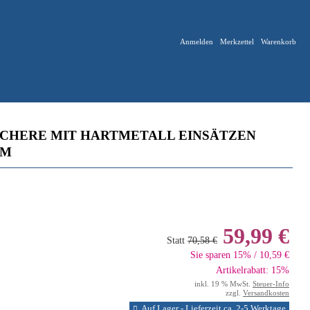
Anmelden
Merkzettel
Warenkorb
CHERE MIT HARTMETALL EINSÄTZEN
CM
59,99 €
Statt
70,58 €
Sie sparen 15% / 10,59 €
Artikelrabatt: 15%
inkl. 19 % MwSt.
Steuer-Info
zzgl.
Versandkosten
Auf Lager - Lieferzeit ca. 2-5 Werktage