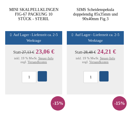
MINI SKALPELLKLINGEN
SIMS Scheidenspekula
FIG-67 PACKUNG 10
doppelendig 85x35mm und
STÜCK - STERIL
90x40mm Fig.3
Auf Lager - Lieferzeit ca. 2-5
Auf Lager - Lieferzeit ca. 2-5
Werktage
Werktage
23,06 €
24,21 €
Statt
27,13 €
Statt
28,48 €
inkl. 19 % MwSt.
Steuer-Info
inkl. 19 % MwSt.
Steuer-Info
zzgl.
Versandkosten
zzgl.
Versandkosten
-15%
-15%