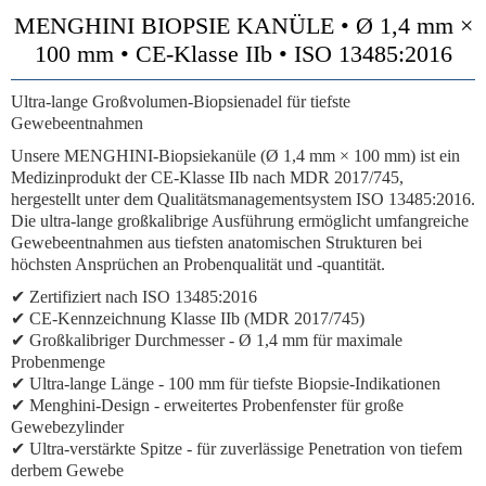
MENGHINI BIOPSIE KANÜLE • Ø 1,4 mm ×
100 mm • CE-Klasse IIb • ISO 13485:2016
Ultra-lange Großvolumen-Biopsienadel für tiefste
Gewebeentnahmen
Unsere MENGHINI-Biopsiekanüle (Ø 1,4 mm × 100 mm) ist ein
Medizinprodukt der
CE-Klasse IIb
nach MDR 2017/745,
hergestellt unter dem Qualitätsmanagementsystem ISO 13485:2016.
Die ultra-lange großkalibrige Ausführung ermöglicht umfangreiche
Gewebeentnahmen aus tiefsten anatomischen Strukturen bei
höchsten Ansprüchen an Probenqualität und -quantität.
✔ Zertifiziert nach ISO 13485:2016
✔
CE-Kennzeichnung Klasse IIb
(MDR 2017/745)
✔
Großkalibriger Durchmesser
- Ø 1,4 mm für maximale
Probenmenge
✔
Ultra-lange Länge
- 100 mm für tiefste Biopsie-Indikationen
✔
Menghini-Design
- erweitertes Probenfenster für große
Gewebezylinder
✔
Ultra-verstärkte Spitze
- für zuverlässige Penetration von tiefem
derbem Gewebe