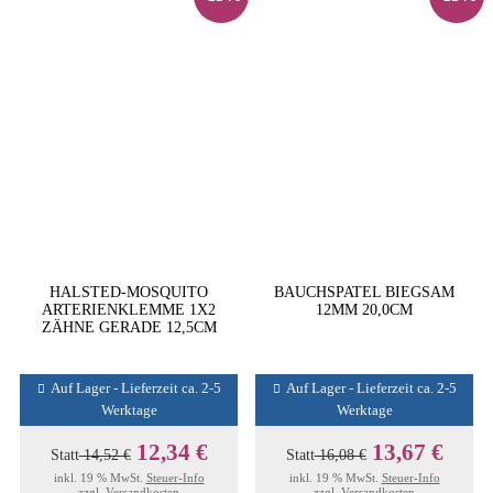
HALSTED-MOSQUITO
BAUCHSPATEL BIEGSAM
ARTERIENKLEMME 1X2
12MM 20,0CM
ZÄHNE GERADE 12,5CM
Auf Lager - Lieferzeit ca. 2-5
Auf Lager - Lieferzeit ca. 2-5
Werktage
Werktage
12,34 €
13,67 €
Statt
14,52 €
Statt
16,08 €
inkl. 19 % MwSt.
Steuer-Info
inkl. 19 % MwSt.
Steuer-Info
zzgl.
Versandkosten
zzgl.
Versandkosten