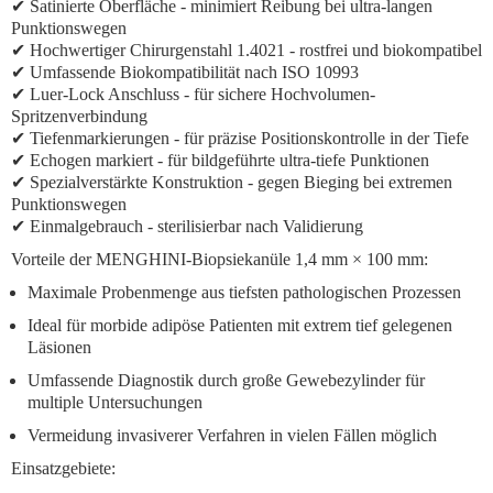
✔ Satinierte Oberfläche - minimiert Reibung bei ultra-langen
Punktionswegen
✔ Hochwertiger Chirurgenstahl 1.4021 - rostfrei und biokompatibel
✔
Umfassende Biokompatibilität
nach ISO 10993
✔
Luer-Lock Anschluss
- für sichere Hochvolumen-
Spritzenverbindung
✔
Tiefenmarkierungen
- für präzise Positionskontrolle in der Tiefe
✔
Echogen markiert
- für bildgeführte ultra-tiefe Punktionen
✔
Spezialverstärkte Konstruktion
- gegen Bieging bei extremen
Punktionswegen
✔ Einmalgebrauch - sterilisierbar nach Validierung
Vorteile der MENGHINI-Biopsiekanüle 1,4 mm × 100 mm:
Maximale Probenmenge
aus tiefsten pathologischen Prozessen
Ideal für morbide adipöse Patienten
mit extrem tief gelegenen
Läsionen
Umfassende Diagnostik
durch große Gewebezylinder für
multiple Untersuchungen
Vermeidung invasiverer Verfahren
in vielen Fällen möglich
Einsatzgebiete: