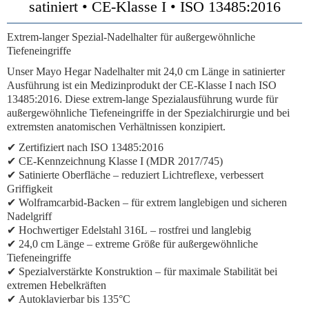
satiniert • CE-Klasse I • ISO 13485:2016
Extrem-langer Spezial-Nadelhalter für außergewöhnliche
Tiefeneingriffe
Unser Mayo Hegar Nadelhalter mit 24,0 cm Länge in satinierter
Ausführung ist ein Medizinprodukt der CE-Klasse I nach ISO
13485:2016. Diese extrem-lange Spezialausführung wurde für
außergewöhnliche Tiefeneingriffe in der Spezialchirurgie und bei
extremsten anatomischen Verhältnissen konzipiert.
✔
Zertifiziert nach ISO 13485:2016
✔
CE-Kennzeichnung Klasse I (MDR 2017/745)
✔
Satinierte Oberfläche
– reduziert Lichtreflexe, verbessert
Griffigkeit
✔
Wolframcarbid-Backen
– für extrem langlebigen und sicheren
Nadelgriff
✔
Hochwertiger Edelstahl 316L
– rostfrei und langlebig
✔
24,0 cm Länge
– extreme Größe für außergewöhnliche
Tiefeneingriffe
✔
Spezialverstärkte Konstruktion
– für maximale Stabilität bei
extremen Hebelkräften
✔
Autoklavierbar bis 135°C