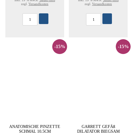
inkl. 19 % MwSt.
Steuer-Info
inkl. 19 % MwSt.
Steuer-Info
zzgl.
Versandkosten
zzgl.
Versandkosten
-15%
-15%
ANATOMISCHE PINZETTE
GARRETT GEFÄß
SCHMAL 10,5CM
DILATATOR BIEGSAM