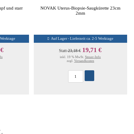
f und starr
NOVAK Uterus-Biopsie-Saugkürette 23cm
2mm
5 Werktage
Auf Lager - Lieferzeit ca. 2-5 Werktage
 €
19,71 €
Statt
23,18 €
fo
inkl. 19 % MwSt.
Steuer-Info
zzgl.
Versandkosten
L