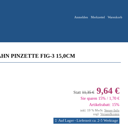
Anmelden
Merkzettel
Warenkorb
N PINZETTE FIG-3 15,0CM
9,64 €
Statt
11,35 €
Sie sparen 15% / 1,70 €
Artikelrabatt: 15%
inkl. 19 % MwSt.
Steuer-Info
zzgl.
Versandkosten
Auf Lager - Lieferzeit ca. 2-5 Werktage