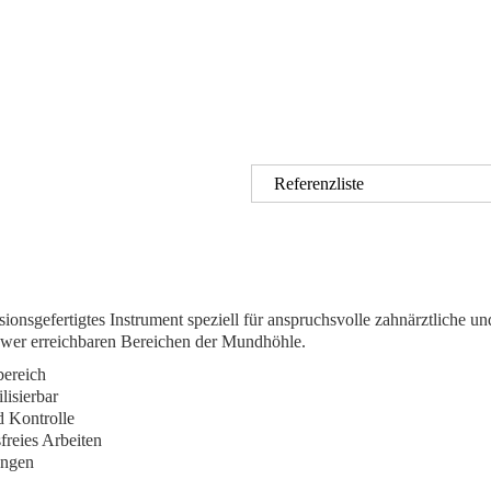
Referenzliste
sionsgefertigtes Instrument speziell für anspruchsvolle zahnärztliche u
chwer erreichbaren Bereichen der Mundhöhle.
bereich
lisierbar
d Kontrolle
reies Arbeiten
ungen