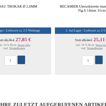
AU TROKAR Ø 2,0MM
RECAMIER Uteruskürette stump
Fig.6 14mm 31cm
er - Lieferzeit ca. 2-5 Werktage
Auf Lager - Lieferzeit ca. 2-
27,85 €
25,11
att
32,76 €
Statt
29,54 €
nkl. 19 % MwSt.
Steuer-Info
inkl. 19 % MwSt.
Steuer-In
zzgl.
Versandkosten
zzgl.
Versandkosten
IHRE ZULETZT AUFGERUFENEN ARTIKE