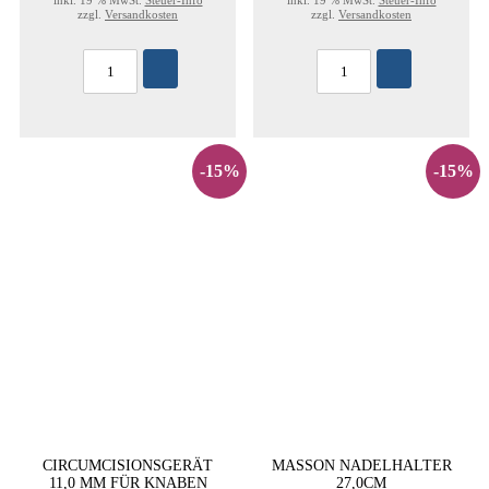
inkl. 19 % MwSt.
Steuer-Info
inkl. 19 % MwSt.
Steuer-Info
zzgl.
Versandkosten
zzgl.
Versandkosten
-15%
-15%
CIRCUMCISIONSGERÄT
MASSON NADELHALTER
11,0 MM FÜR KNABEN
27,0CM