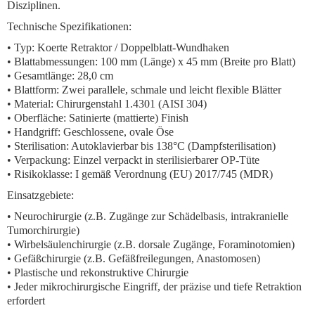
Disziplinen.
Technische Spezifikationen:
•
Typ:
Koerte Retraktor / Doppelblatt-Wundhaken
•
Blattabmessungen:
100 mm (Länge) x 45 mm (Breite pro Blatt)
•
Gesamtlänge:
28,0 cm
•
Blattform:
Zwei parallele, schmale und leicht flexible Blätter
•
Material:
Chirurgenstahl 1.4301 (AISI 304)
•
Oberfläche:
Satinierte (mattierte) Finish
•
Handgriff:
Geschlossene, ovale Öse
•
Sterilisation:
Autoklavierbar bis 138°C (Dampfsterilisation)
•
Verpackung:
Einzel verpackt in sterilisierbarer OP-Tüte
•
Risikoklasse:
I gemäß Verordnung (EU) 2017/745 (MDR)
Einsatzgebiete:
• Neurochirurgie (z.B. Zugänge zur Schädelbasis, intrakranielle
Tumorchirurgie)
• Wirbelsäulenchirurgie (z.B. dorsale Zugänge, Foraminotomien)
• Gefäßchirurgie (z.B. Gefäßfreilegungen, Anastomosen)
• Plastische und rekonstruktive Chirurgie
• Jeder mikrochirurgische Eingriff, der präzise und tiefe Retraktion
erfordert