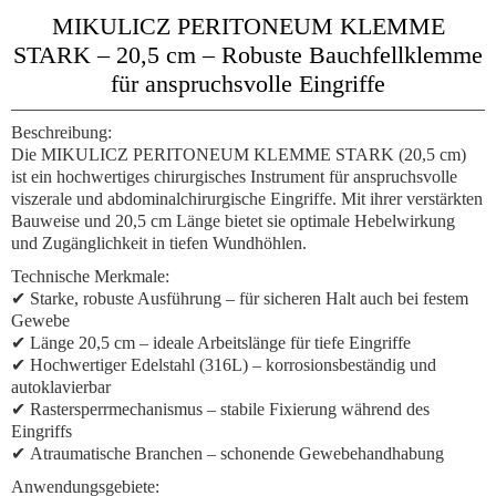
MIKULICZ PERITONEUM KLEMME
STARK – 20,5 cm – Robuste Bauchfellklemme
für anspruchsvolle Eingriffe
Beschreibung:
Die
MIKULICZ PERITONEUM KLEMME STARK (20,5 cm)
ist ein hochwertiges chirurgisches Instrument für
anspruchsvolle
viszerale und abdominalchirurgische Eingriffe
. Mit ihrer
verstärkten
Bauweise
und
20,5 cm Länge
bietet sie optimale Hebelwirkung
und Zugänglichkeit in tiefen Wundhöhlen.
Technische Merkmale:
✔
Starke, robuste Ausführung
– für sicheren Halt auch bei festem
Gewebe
✔
Länge 20,5 cm
– ideale Arbeitslänge für tiefe Eingriffe
✔
Hochwertiger Edelstahl (316L)
– korrosionsbeständig und
autoklavierbar
✔
Rastersperrmechanismus
– stabile Fixierung während des
Eingriffs
✔
Atraumatische Branchen
– schonende Gewebehandhabung
Anwendungsgebiete: