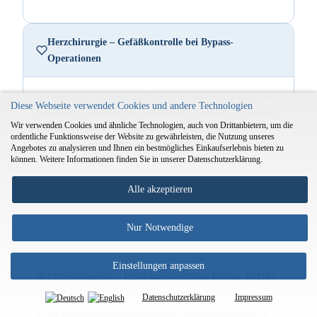
Herzchirurgie – Gefäßkontrolle bei Bypass-
Operationen
Bei koronaren Bypass-Eingriffen werden Bulldogklemmen zur
Diese Webseite verwendet Cookies und andere Technologien
temporären Okklusion von Zielgefäßen verwendet. Die präzise
Wir verwenden Cookies und ähnliche Technologien, auch von Drittanbietern, um die
Federkraft hilft dabei, ein unkontrolliertes Abrutschen zu
ordentliche Funktionsweise der Website zu gewährleisten, die Nutzung unseres
vermeiden und das Operationsfeld sicher zu halten.
Angebotes zu analysieren und Ihnen ein bestmögliches Einkaufserlebnis bieten zu
können. Weitere Informationen finden Sie in unserer Datenschutzerklärung.
Alle akzeptieren
Nur Notwendige
Einstellungen anpassen
Mikrochirurgie – Präzisionsverschluss kleiner Gefäße
Datenschutzerklärung
Impressum
In der Mikrochirurgie werden häufig Johns-Hopkins-Modelle