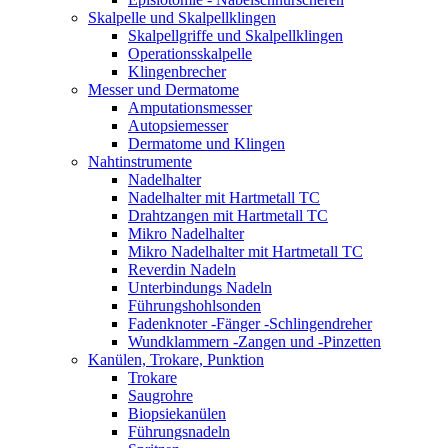
Skalpelle und Skalpellklingen
Skalpellgriffe und Skalpellklingen
Operationsskalpelle
Klingenbrecher
Messer und Dermatome
Amputationsmesser
Autopsiemesser
Dermatome und Klingen
Nahtinstrumente
Nadelhalter
Nadelhalter mit Hartmetall TC
Drahtzangen mit Hartmetall TC
Mikro Nadelhalter
Mikro Nadelhalter mit Hartmetall TC
Reverdin Nadeln
Unterbindungs Nadeln
Führungshohlsonden
Fadenknoter -Fänger -Schlingendreher
Wundklammern -Zangen und -Pinzetten
Kanülen, Trokare, Punktion
Trokare
Saugrohre
Biopsiekanülen
Führungsnadeln