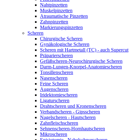
Nahtpinzetten
Muskelpinzetten
Atraumatische Pinzetten
Zahnpinzetten
Markierungspinzetten
Scheren
Chirurgische Scheren
Gynäkologische Scheren
Scheren mit Hartmetall (TC) - auch Supercut
Präparierscheren
Gefäßscheren-Neurochirurgische Scheren
Darm-Lungen-Knorpel-Anatomiescheren
Tonsillenscheren
Nasenscheren
Feine Scheren
Augenscheren
Iridektomiescheren
Ligaturscheren
Drahtscheren und Kronenscheren
Verbandscheren - Gipsscheren
Nagelscheren - Hautscheren
Zahnfleischscheren
Sehnenscheren-Hornhautscheren
Mikroscheren
Episiotomie - Nabelschnurscheren