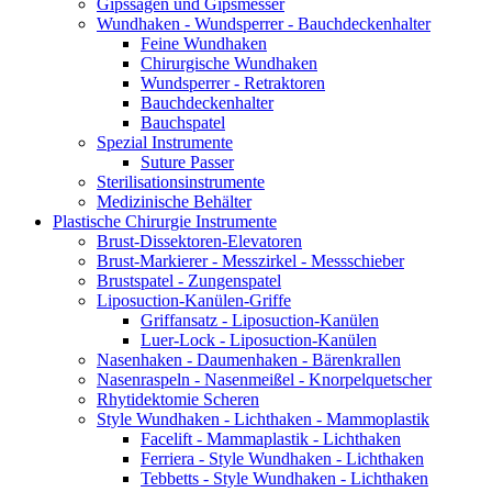
Gipssägen und Gipsmesser
Wundhaken - Wundsperrer - Bauchdeckenhalter
Feine Wundhaken
Chirurgische Wundhaken
Wundsperrer - Retraktoren
Bauchdeckenhalter
Bauchspatel
Spezial Instrumente
Suture Passer
Sterilisationsinstrumente
Medizinische Behälter
Plastische Chirurgie Instrumente
Brust-Dissektoren-Elevatoren
Brust-Markierer - Messzirkel - Messschieber
Brustspatel - Zungenspatel
Liposuction-Kanülen-Griffe
Griffansatz - Liposuction-Kanülen
Luer-Lock - Liposuction-Kanülen
Nasenhaken - Daumenhaken - Bärenkrallen
Nasenraspeln - Nasenmeißel - Knorpelquetscher
Rhytidektomie Scheren
Style Wundhaken - Lichthaken - Mammoplastik
Facelift - Mammaplastik - Lichthaken
Ferriera - Style Wundhaken - Lichthaken
Tebbetts - Style Wundhaken - Lichthaken