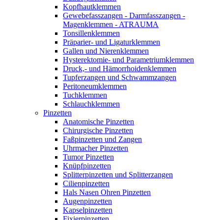
Kopfhautklemmen
Gewebefasszangen - Darmfasszangen -
Magenklemmen - ATRAUMA
Tonsillenklemmen
Präparier- und Ligaturklemmen
Gallen und Nierenklemmen
Hysterektomie- und Parametriumklemmen
Druck,- und Hämorrhoidenklemmen
Tupferzangen und Schwammzangen
Peritoneumklemmen
Tuchklemmen
Schlauchklemmen
Pinzetten
Anatomische Pinzetten
Chirurgische Pinzetten
Faßpinzetten und Zangen
Uhrmacher Pinzetten
Tumor Pinzetten
Knüpfpinzetten
Splitterpinzetten und Splitterzangen
Cilienpinzetten
Hals Nasen Ohren Pinzetten
Augenpinzetten
Kapselpinzetten
Fixierpinzetten