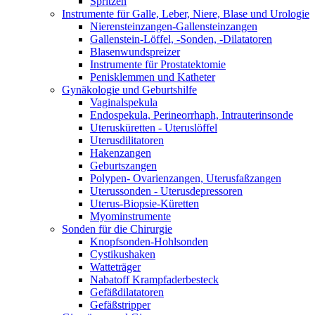
Spritzen
Instrumente für Galle, Leber, Niere, Blase und Urologie
Nierensteinzangen-Gallensteinzangen
Gallenstein-Löffel, -Sonden, -Dilatatoren
Blasenwundspreizer
Instrumente für Prostatektomie
Penisklemmen und Katheter
Gynäkologie und Geburtshilfe
Vaginalspekula
Endospekula, Perineorrhaph, Intrauterinsonde
Uterusküretten - Uteruslöffel
Uterusdilitatoren
Hakenzangen
Geburtszangen
Polypen- Ovarienzangen, Uterusfaßzangen
Uterussonden - Uterusdepressoren
Uterus-Biopsie-Küretten
Myominstrumente
Sonden für die Chirurgie
Knopfsonden-Hohlsonden
Cystikushaken
Watteträger
Nabatoff Krampfaderbesteck
Gefäßdilatatoren
Gefäßstripper